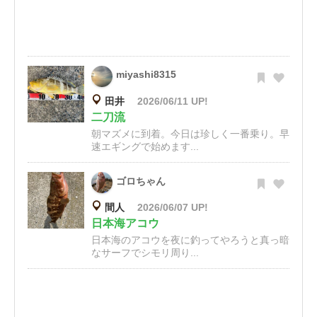
miyashi8315
田井
2026/06/11 UP!
二刀流
朝マズメに到着。今日は珍しく一番乗り。早
速エギングで始めます...
ゴロちゃん
間人
2026/06/07 UP!
日本海アコウ
日本海のアコウを夜に釣ってやろうと真っ暗
なサーフでシモリ周り...