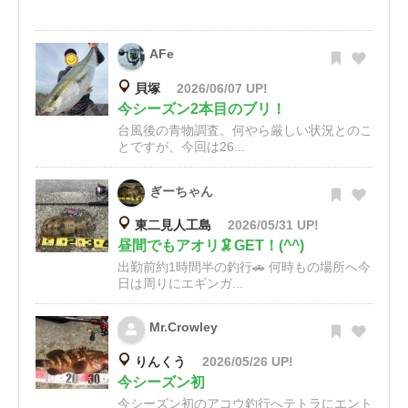
AFe
貝塚
2026/06/07 UP!
今シーズン2本目のブリ！
台風後の青物調査。何やら厳しい状況とのこ
とですが、今回は26...
ぎーちゃん
東二見人工島
2026/05/31 UP!
昼間でもアオリ🦑GET！(^^)
出勤前約1時間半の釣行🚗 何時もの場所へ今
日は周りにエギンガ...
Mr.Crowley
りんくう
2026/05/26 UP!
今シーズン初
今シーズン初のアコウ釣行へテトラにエント