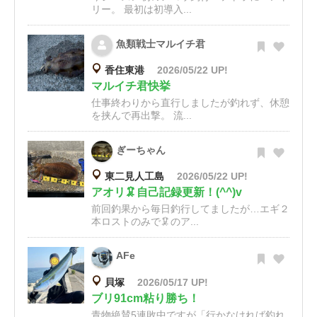
リー。 最初は初導入...
魚類戦士マルイチ君
香住東港
2026/05/22 UP!
マルイチ君快挙
仕事終わりから直行しましたが釣れず、休憩
を挟んで再出撃。 流...
ぎーちゃん
東二見人工島
2026/05/22 UP!
アオリ🦑自己記録更新！(^^)v
前回釣果から毎日釣行してましたが…エギ２
本ロストのみで🦑のア...
AFe
貝塚
2026/05/17 UP!
ブリ91cm粘り勝ち！
青物絶賛5連敗中ですが「行かなければ釣れ