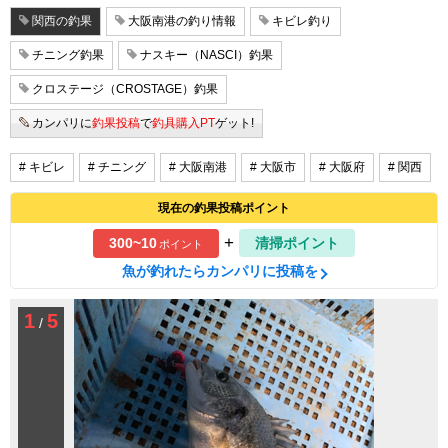
関西の釣果
大阪南港の釣り情報
キビレ釣り
チニング釣果
ナスキー（NASCI）釣果
クロステージ（CROSTAGE）釣果
カンパリに
釣果投稿
で
釣具購入PT
ゲット!
# キビレ
# チニング
# 大阪南港
# 大阪市
# 大阪府
# 関西
現在の釣果投稿ポイント
+
300~10
清掃ポイント
ポイント
魚が釣れたらカンパリに投稿を
1
5
/