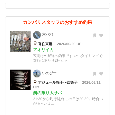
カンパリスタッフのおすすめ釣果
京パパ
香住東港
2026/06/20 UP!
アオリイカ
夜明け〜昼迄の釣果です いいタイミングで
群れにあたり2杯ヒッ...
いのぴー
アジュール舞子〜西舞子
2026/06/11
UP!
餌の限り大サバ
21:30から釣行開始 この日は20:30に時合い
があったよ...