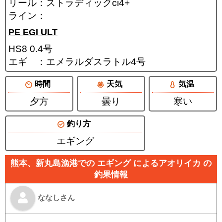
リール：ストラディックci4+
ライン：
PE EGI ULT
HS8 0.4号
エギ ：エメラルダスラトル4号
時間
天気
気温
夕方
曇り
寒い
釣り方
エギング
熊本、新丸島漁港での エギング によるアオリイカ の
釣果情報
ななしさん