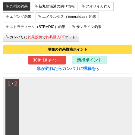
九州の釣果
新丸島漁港の釣り情報
アオリイカ釣り
エギング釣果
エメラルダス（Emeraldas）釣果
ストラディック（STRADIC）釣果
サンライン釣果
カンパリに
釣果投稿
で
釣具購入PT
ゲット!
現在の釣果投稿ポイント
+
300~10
清掃ポイント
ポイント
魚が釣れたらカンパリに投稿を
1
2
/