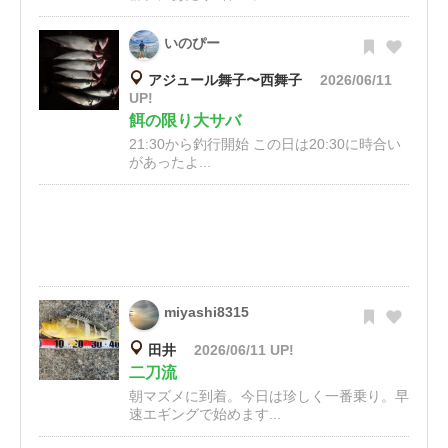
いのぴー
アジュール舞子〜西舞子
2026/06/11
UP!
餌の限り大サバ
21:30から釣行開始 この日は20:30に時合い
があったよ...
miyashi8315
田井
2026/06/11 UP!
二刀流
朝マズメに到着。今日は珍しく一番乗り。早
速エギングで始めます...