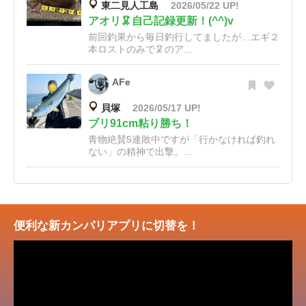
東二見人工島
2026/05/22 UP!
アオリ🦑自己記録更新！(^^)v
前回釣果から毎日釣行してましたが…エギ２
本ロストのみで🦑のア...
AFe
貝塚
2026/05/17 UP!
ブリ91cm粘り勝ち！
青物絶賛5連敗中ですが「行かなければ釣れ
ない」の精神で出撃。...
便利な新カンパリアプリに切替を！