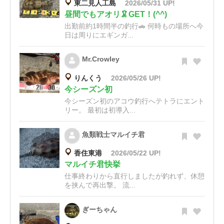
東二見人工島
2026/05/31 UP!
昼間でもアオリ🦑GET！(^^)
出勤前約1時間半の釣行🚗 何時もの場所へ今
日は周りにエギンガ...
Mr.Crowley
りんくう
2026/05/26 UP!
今シーズン初
今シーズン初のアコウ釣行へテトラにエント
リー。 最初は初導入...
魚類戦士マルイチ君
香住東港
2026/05/22 UP!
マルイチ君快挙
仕事終わりから直行しましたが釣れず、休憩
を挟んで再出撃。 流...
ぎーちゃん