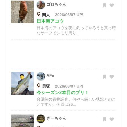
ゴロちゃん
間人
2026/06/07 UP!
日本海アコウ
日本海のアコウを夜に釣ってやろうと真っ暗
なサーフでシモリ周り...
AFe
貝塚
2026/06/07 UP!
今シーズン2本目のブリ！
台風後の青物調査。何やら厳しい状況とのこ
とですが、今回は26...
ぎーちゃん