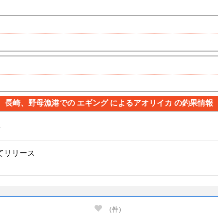
長崎、野母漁港での エギング によるアオリイカ の釣果情報
ん
てリリース
（
件）