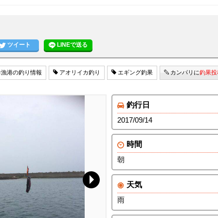
ツイート
LINEで送る
漁港の釣り情報
アオリイカ釣り
エギング釣果
カンパリに
釣果投
釣行日
2017/09/14
時間
朝
天気
雨