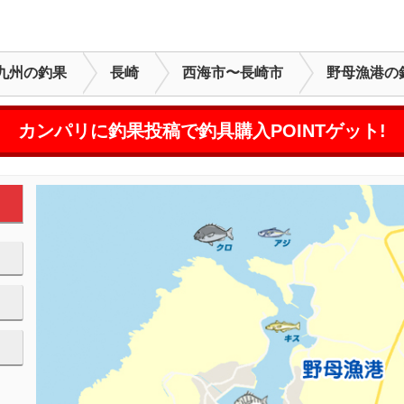
九州の釣果
長崎
西海市〜長崎市
野母漁港の
カンパリに釣果投稿で釣具購入POINTゲット!