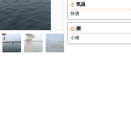
気温
快適
潮
小潮