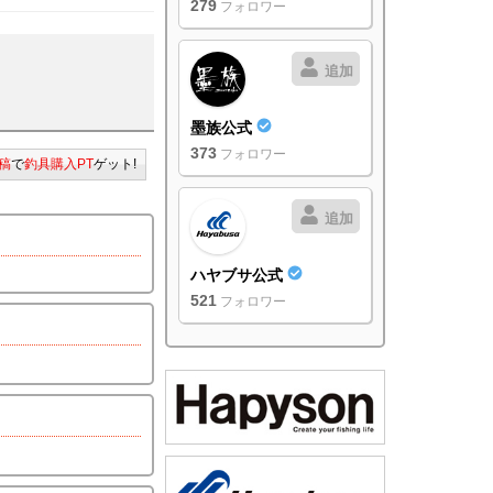
279
フォロワー
追加
墨族公式
373
フォロワー
稿
で
釣具購入PT
ゲット!
追加
ハヤブサ公式
521
フォロワー