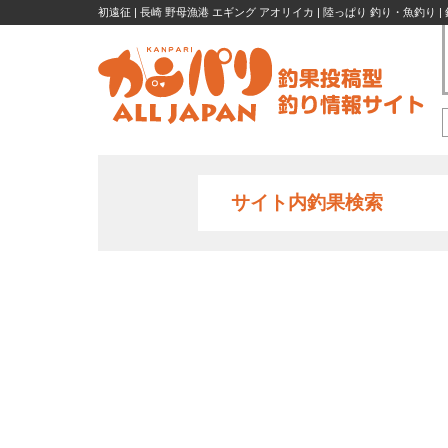
初遠征 | 長崎 野母漁港 エギング アオリイカ | 陸っぱり 釣り・魚釣り 
サイト内釣果検索