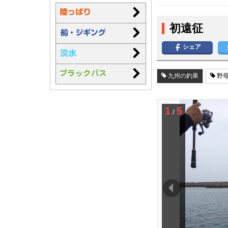
初遠征
シェア
九州の釣果
野母
1
5
/