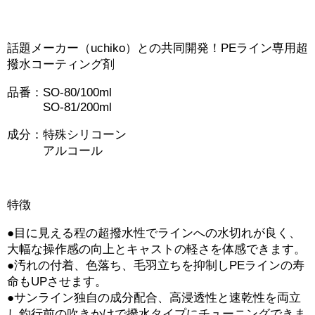
話題メーカー（uchiko）との共同開発！PEライン専用超
撥水コーティング剤
品番：SO-80/100ml
SO-81/200ml
成分：特殊シリコーン
アルコール
特徴
●目に見える程の超撥水性でラインへの水切れが良く、
大幅な操作感の向上とキャストの軽さを体感できます。
●汚れの付着、色落ち、毛羽立ちを抑制しPEラインの寿
命もUPさせます。
●サンライン独自の成分配合、高浸透性と速乾性を両立
し釣行前の吹きかけで撥水タイプにチューニングできま