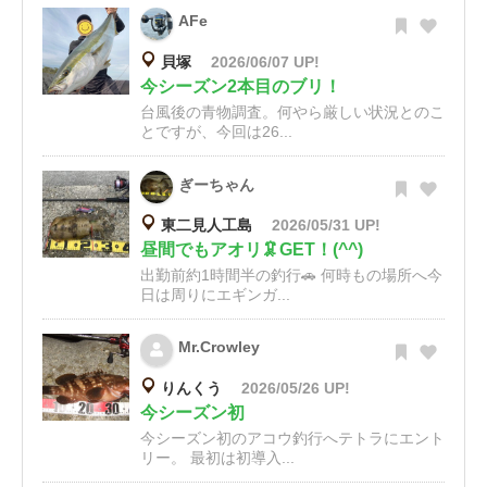
AFe
貝塚
2026/06/07 UP!
今シーズン2本目のブリ！
台風後の青物調査。何やら厳しい状況とのこ
とですが、今回は26...
ぎーちゃん
東二見人工島
2026/05/31 UP!
昼間でもアオリ🦑GET！(^^)
出勤前約1時間半の釣行🚗 何時もの場所へ今
日は周りにエギンガ...
Mr.Crowley
りんくう
2026/05/26 UP!
今シーズン初
今シーズン初のアコウ釣行へテトラにエント
リー。 最初は初導入...