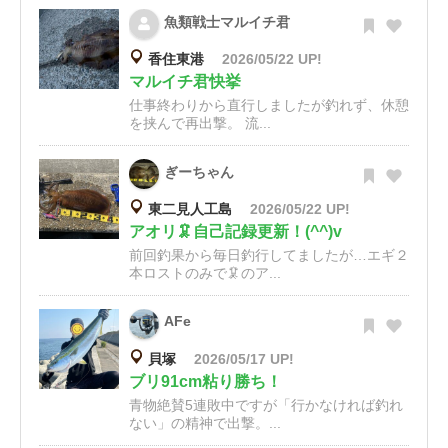
魚類戦士マルイチ君
香住東港
2026/05/22 UP!
マルイチ君快挙
仕事終わりから直行しましたが釣れず、休憩
を挟んで再出撃。 流...
ぎーちゃん
東二見人工島
2026/05/22 UP!
アオリ🦑自己記録更新！(^^)v
前回釣果から毎日釣行してましたが…エギ２
本ロストのみで🦑のア...
AFe
貝塚
2026/05/17 UP!
ブリ91cm粘り勝ち！
青物絶賛5連敗中ですが「行かなければ釣れ
ない」の精神で出撃。...