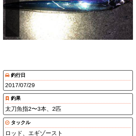
釣行日
2017/07/29
釣果
太刀魚指2〜3本、2匹
タックル
ロッド、エギゾースト