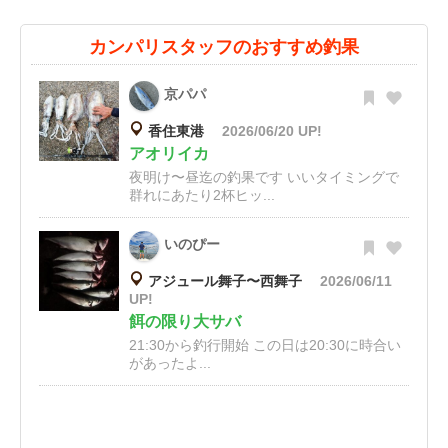
カンパリスタッフのおすすめ釣果
京パパ
香住東港
2026/06/20 UP!
アオリイカ
夜明け〜昼迄の釣果です いいタイミングで
群れにあたり2杯ヒッ...
いのぴー
アジュール舞子〜西舞子
2026/06/11
UP!
餌の限り大サバ
21:30から釣行開始 この日は20:30に時合い
があったよ...