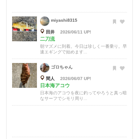
miyashi8315
田井
2026/06/11 UP!
二刀流
朝マズメに到着。今日は珍しく一番乗り。早
速エギングで始めます...
ゴロちゃん
間人
2026/06/07 UP!
日本海アコウ
日本海のアコウを夜に釣ってやろうと真っ暗
なサーフでシモリ周り...