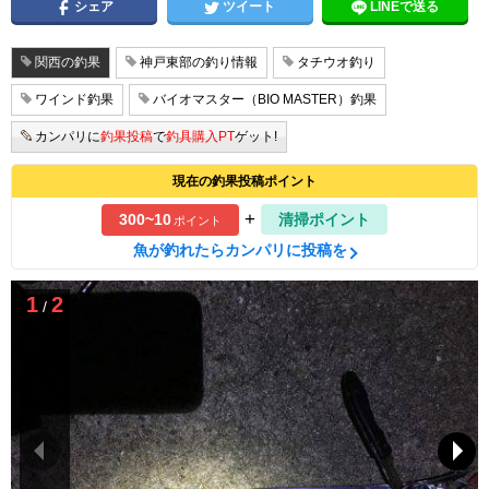
シェア
ツイート
LINEで送る
関西の釣果
神戸東部の釣り情報
タチウオ釣り
ワインド釣果
バイオマスター（BIO MASTER）釣果
カンパリに
釣果投稿
で
釣具購入PT
ゲット!
現在の釣果投稿ポイント
+
300~10
清掃ポイント
ポイント
魚が釣れたらカンパリに投稿を
1
2
/