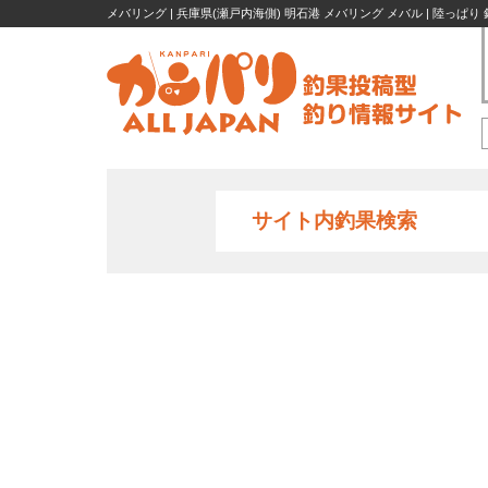
メバリング | 兵庫県(瀬戸内海側) 明石港 メバリング メバル | 陸っぱり
サイト内釣果検索