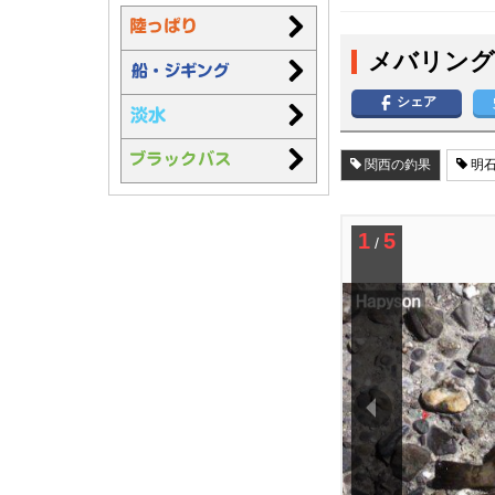
メバリング
シェア
関西の釣果
明石
1
5
/