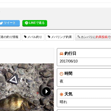
ツイート
LINEで送る
港の釣り情報
メバル釣り
メバリング釣果
カンパリに
釣果投稿
で
釣行日
2017/06/10
時間
夜
天気
晴れ