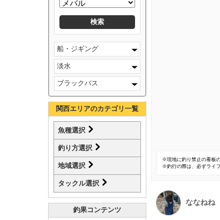
船・ジギング
淡水
ブラックバス
関西エリアのカテゴリ一覧
魚種選択
釣り方選択
※現地に釣り禁止の看板
地域選択
※釣行の際は、必ずライ
タックル選択
ななねね
釣果コンテンツ