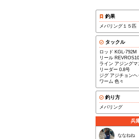
釣果
メバリング１５匹
タックル
ロッド KGL-792M
リール REVROS10
ライン アジングマス
リーダー 0.8号
ジグ アジチョンヘ
ワーム 色々
釣り方
メバリング
兵
ななねね