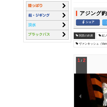
アジング釣
シェア
関西の釣果
紀ノ
ヴァンキッシュ（Vanq
1
2
/