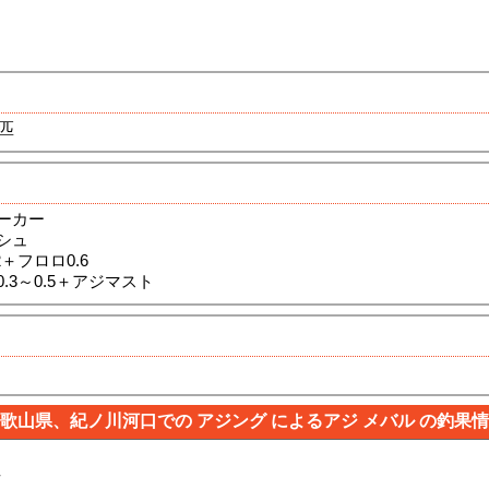
0匹
ーカー
シュ
＋フロロ0.6
.3～0.5＋アジマスト
歌山県、紀ノ川河口での アジング によるアジ メバル の釣果
ん