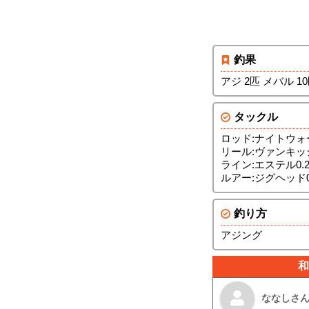
釣果
アジ 2匹 メバル 1
タックル
ロッド:ナイトウォ
リール:ヴァンキッ
ライン:エステル0.2
ルアー:ジグヘッド0
釣り方
アジング
和
ななしさ