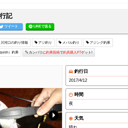
行記
ツイート
LINEで送る
川河口の釣り情報
アジ釣り
メバル釣り
アジング釣果
uish）釣果
カンパリに
釣果投稿
で
釣具購入PT
ゲット!
釣行日
2017/4/12
時間
夜
天気
晴れ