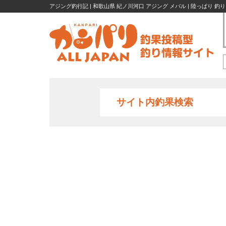
アジング釣行記 | 和歌山県 紀ノ川河口 アジング メバル | 陸っぱり 釣
サイト内釣果検索