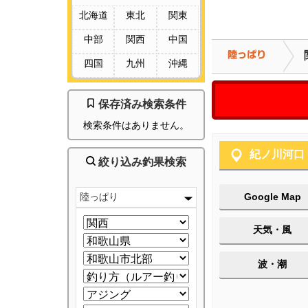
北海道
東北
関東
中部
関西
中国
四国
九州
沖縄
保存済み検索条件
検索条件はありません。
紀ノ川河口
絞り込み釣果検索
陸っぱり
Google Map
天気・風
波・潮