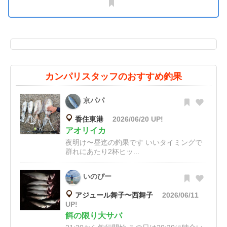
カンパリスタッフのおすすめ釣果
京パパ
香住東港
2026/06/20 UP!
アオリイカ
夜明け〜昼迄の釣果です いいタイミングで
群れにあたり2杯ヒッ...
いのぴー
アジュール舞子〜西舞子
2026/06/11
UP!
餌の限り大サバ