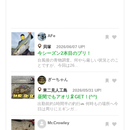
AFe
貝塚
2026/06/07 UP!
今シーズン2本目のブリ！
台風後の青物調査。何やら厳しい状況とのこ
とですが、今回は26...
ぎーちゃん
東二見人工島
2026/05/31 UP!
昼間でもアオリ🦑GET！(^^)
出勤前約1時間半の釣行🚗 何時もの場所へ今
日は周りにエギンガ...
Mr.Crowley