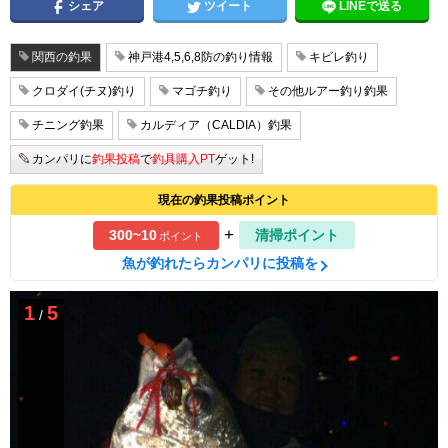
シェア
ツイート
LINEで送る
関西の釣果
神戸港4,5,6,8防の釣り情報
キビレ釣り
クロダイ(チヌ)釣り
マゴチ釣り
その他ルアー釣り釣果
チニング釣果
カルディア（CALDIA）釣果
カンパリに
釣果投稿
で
釣具購入PT
ゲット!
現在の釣果投稿ポイント
+
300~10
清掃ポイント
ポイント
魚が釣れたらカンパリに投稿を
1
5
/