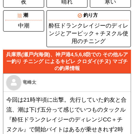
夜
晴れ
寒い
潮
釣り方
中潮
酔狂ドランクレイジーのディレ
ンジとアービック＋チヌクル使
用のチニング
兵庫県(瀬戸内海側)、神戸港4,5,6,8防での その他ルア
ー釣り チニング によるキビレ クロダイ(チヌ) マゴチ
の釣果情報
竜峰太
今回は21時半頃に出撃。先行していた釣友と合
流、潮は下げ五分って感じでいつものタックル
『酔狂ドランクレイジーのディレンジCC＋チ
ヌクル』で開始バイトはあるが乗せきれず2時