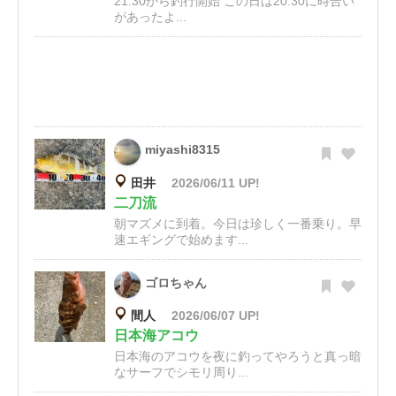
21:30から釣行開始 この日は20:30に時合い
があったよ...
miyashi8315
田井
2026/06/11 UP!
二刀流
朝マズメに到着。今日は珍しく一番乗り。早
速エギングで始めます...
ゴロちゃん
間人
2026/06/07 UP!
日本海アコウ
日本海のアコウを夜に釣ってやろうと真っ暗
なサーフでシモリ周り...