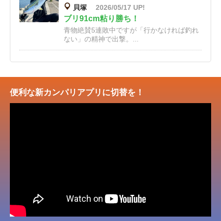
貝塚
2026/05/17 UP!
ブリ91cm粘り勝ち！
青物絶賛5連敗中ですが「行かなければ釣れ
ない」の精神で出撃。...
便利な新カンパリアプリに切替を！