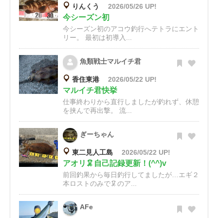
りんくう
2026/05/26 UP!
今シーズン初
今シーズン初のアコウ釣行へテトラにエント
リー。 最初は初導入...
魚類戦士マルイチ君
香住東港
2026/05/22 UP!
マルイチ君快挙
仕事終わりから直行しましたが釣れず、休憩
を挟んで再出撃。 流...
ぎーちゃん
東二見人工島
2026/05/22 UP!
アオリ🦑自己記録更新！(^^)v
前回釣果から毎日釣行してましたが…エギ２
本ロストのみで🦑のア...
AFe