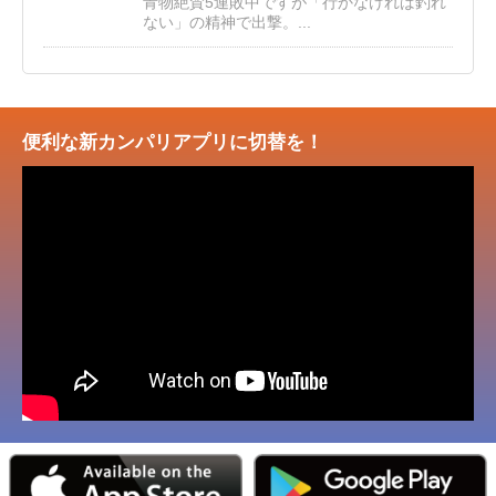
青物絶賛5連敗中ですが「行かなければ釣れ
ない」の精神で出撃。...
便利な新カンパリアプリに切替を！