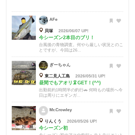
AFe
貝塚
2026/06/07 UP!
今シーズン2本目のブリ！
台風後の青物調査。何やら厳しい状況とのこ
とですが、今回は26...
ぎーちゃん
東二見人工島
2026/05/31 UP!
昼間でもアオリ🦑GET！(^^)
出勤前約1時間半の釣行🚗 何時もの場所へ今
日は周りにエギンガ...
Mr.Crowley
りんくう
2026/05/26 UP!
今シーズン初