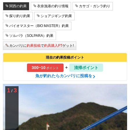
関西の釣果
衣奈漁港の釣り情報
カサゴ・ガシラ釣り
探り釣り釣果
ショアジギング釣果
バイオマスター（BIO MASTER）釣果
ソルパラ（SOLPARA）釣果
カンパリに
釣果投稿
で
釣具購入PT
ゲット!
現在の釣果投稿ポイント
+
300~10
清掃ポイント
ポイント
魚が釣れたらカンパリに投稿を
1
3
/