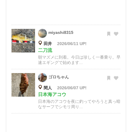
miyashi8315
田井
2026/06/11 UP!
二刀流
朝マズメに到着。今日は珍しく一番乗り。早
速エギングで始めます...
ゴロちゃん
間人
2026/06/07 UP!
日本海アコウ
日本海のアコウを夜に釣ってやろうと真っ暗
なサーフでシモリ周り...