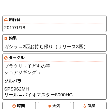
釣行日
2017/1/18
釣果
ガシラ→2匹お持ち帰り（リリース3匹）
タックル
ブラクリ→子どもの竿
ショアジギング→
ソルパラ
SPS962MH
リール→バイオマスター8000HG
時間
天気
気温