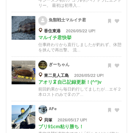
今シーズン初のアコウ釣行へテトラにエント
リー。 最初は初導入...
魚類戦士マルイチ君
香住東港
2026/05/22 UP!
マルイチ君快挙
仕事終わりから直行しましたが釣れず、休憩
を挟んで再出撃。 流...
ぎーちゃん
東二見人工島
2026/05/22 UP!
アオリ🦑自己記録更新！(^^)v
前回釣果から毎日釣行してましたが…エギ２
本ロストのみで🦑のア...
AFe
貝塚
2026/05/17 UP!
ブリ91cm粘り勝ち！