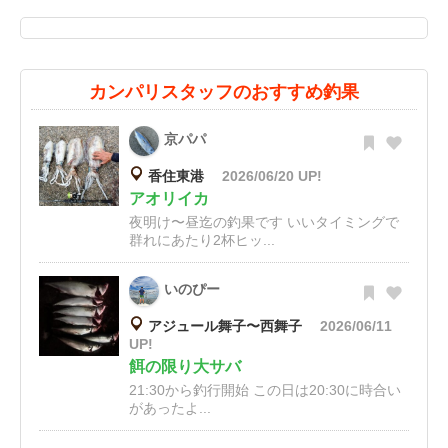
カンパリスタッフのおすすめ釣果
京パパ
香住東港
2026/06/20 UP!
アオリイカ
夜明け〜昼迄の釣果です いいタイミングで
群れにあたり2杯ヒッ...
いのぴー
アジュール舞子〜西舞子
2026/06/11
UP!
餌の限り大サバ
21:30から釣行開始 この日は20:30に時合い
があったよ...