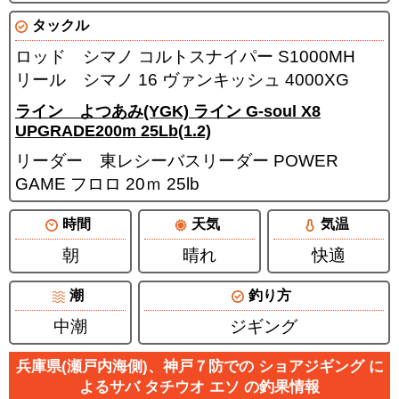
タックル
ロッド シマノ コルトスナイパー S1000MH
リール シマノ 16 ヴァンキッシュ 4000XG
ライン よつあみ(YGK) ライン G-soul X8
UPGRADE200m 25Lb(1.2)
リーダー 東レシーバスリーダー POWER
GAME フロロ 20ｍ 25lb
時間
天気
気温
朝
晴れ
快適
潮
釣り方
中潮
ジギング
兵庫県(瀬戸内海側)、神戸７防での ショアジギング に
よるサバ タチウオ エソ の釣果情報