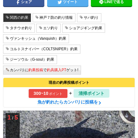
シェア
ツイート
LINEで送る
関西の釣果
神戸７防の釣り情報
サバ釣り
タチウオ釣り
エソ釣り
ショアジギング釣果
ヴァンキッシュ（Vanquish）釣果
コルトスナイパー（COLTSNIPER）釣果
ジーソウル（G-soul）釣果
カンパリに
釣果投稿
で
釣具購入PT
ゲット!
現在の釣果投稿ポイント
+
300~10
清掃ポイント
ポイント
魚が釣れたらカンパリに投稿を
1
5
/