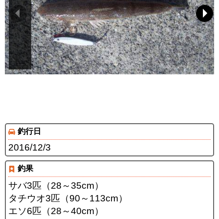
釣行日
2016/12/3
釣果
サバ3匹（28～35cm）
タチウオ3匹（90～113cm）
エソ6匹（28～40cm）