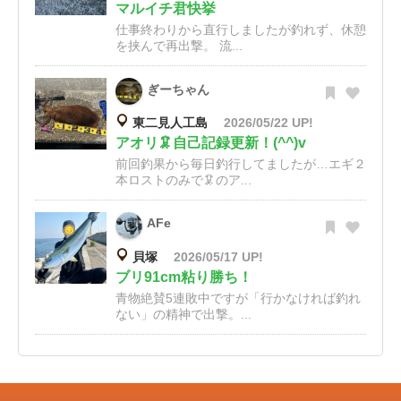
マルイチ君快挙
仕事終わりから直行しましたが釣れず、休憩
を挟んで再出撃。 流...
ぎーちゃん
東二見人工島
2026/05/22 UP!
アオリ🦑自己記録更新！(^^)v
前回釣果から毎日釣行してましたが…エギ２
本ロストのみで🦑のア...
AFe
貝塚
2026/05/17 UP!
ブリ91cm粘り勝ち！
青物絶賛5連敗中ですが「行かなければ釣れ
ない」の精神で出撃。...