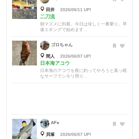
田井
2026/06/11 UP!
二刀流
朝マズメに到着。今日は珍しく一番乗り。早
速エギングで始めます...
ゴロちゃん
間人
2026/06/07 UP!
日本海アコウ
日本海のアコウを夜に釣ってやろうと真っ暗
なサーフでシモリ周り...
AFe
貝塚
2026/06/07 UP!