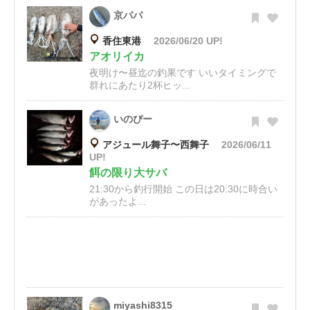
京パパ
香住東港
2026/06/20 UP!
アオリイカ
夜明け〜昼迄の釣果です いいタイミングで
群れにあたり2杯ヒッ...
いのぴー
アジュール舞子〜西舞子
2026/06/11
UP!
餌の限り大サバ
21:30から釣行開始 この日は20:30に時合い
があったよ...
miyashi8315