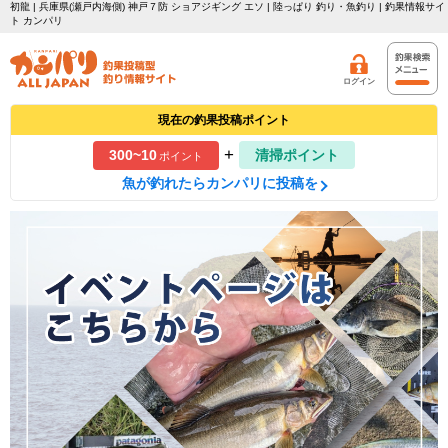
初龍 | 兵庫県(瀬戸内海側) 神戸７防 ショアジギング エソ | 陸っぱり 釣り・魚釣り | 釣果情報サイ
ト カンパリ
ログイン
現在の釣果投稿ポイント
+
300~10
清掃ポイント
ポイント
魚が釣れたらカンパリに投稿を