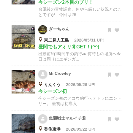
今シーズン2本目のブリ！
台風後の青物調査。何やら厳しい状況とのこ
とですが、今回は26...
ぎーちゃん
東二見人工島
2026/05/31 UP!
昼間でもアオリ🦑GET！(^^)
出勤前約1時間半の釣行🚗 何時もの場所へ今
日は周りにエギンガ...
Mr.Crowley
りんくう
2026/05/26 UP!
今シーズン初
今シーズン初のアコウ釣行へテトラにエント
リー。 最初は初導入...
魚類戦士マルイチ君
香住東港
2026/05/22 UP!