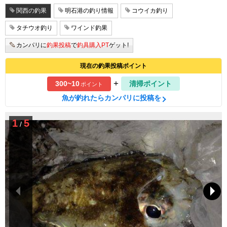
関西の釣果
明石港の釣り情報
コウイカ釣り
タチウオ釣り
ワインド釣果
カンパリに
釣果投稿
で
釣具購入PT
ゲット!
現在の釣果投稿ポイント
+
300~10
清掃ポイント
ポイント
魚が釣れたらカンパリに投稿を
1
5
/