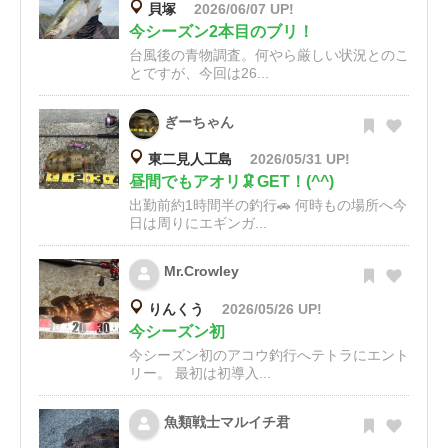
貝塚
2026/06/07 UP!
今シーズン2本目のブリ！
台風後の青物調査。何やら厳しい状況とのこ
とですが、今回は26...
ぎーちゃん
東二見人工島
2026/05/31 UP!
昼間でもアオリ🦑GET！(^^)
出勤前約1時間半の釣行🚗 何時もの場所へ今
日は周りにエギンガ...
Mr.Crowley
りんくう
2026/05/26 UP!
今シーズン初
今シーズン初のアコウ釣行へテトラにエント
リー。 最初は初導入...
魚類戦士マルイチ君