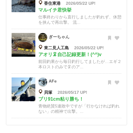
香住東港
2026/05/22 UP!
マルイチ君快挙
仕事終わりから直行しましたが釣れず、休憩
を挟んで再出撃。 流...
ぎーちゃん
東二見人工島
2026/05/22 UP!
アオリ🦑自己記録更新！(^^)v
前回釣果から毎日釣行してましたが…エギ２
本ロストのみで🦑のア...
AFe
貝塚
2026/05/17 UP!
ブリ91cm粘り勝ち！
青物絶賛5連敗中ですが「行かなければ釣れ
ない」の精神で出撃。...