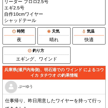
リーダー フロロ2.5号
エギ2.5号
自作10cmワイヤー
シャッドテール
時間
天気
気温
夜
晴れ
快適
釣り方
エギング、ワインド
兵庫県(瀬戸内海側)、明石港での ワインド によるコウ
イカ タチウオ の釣果情報
ぷーゆう
仕事帰り、昨日用意したワイヤーを持って行っ