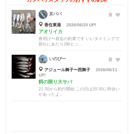
京パパ
香住東港
2026/06/20 UP!
アオリイカ
夜明け〜昼迄の釣果です いいタイミングで
群れにあたり2杯ヒッ...
いのぴー
アジュール舞子〜西舞子
2026/06/11
UP!
餌の限り大サバ
21:30から釣行開始 この日は20:30に時合い
があったよ...