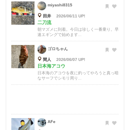
miyashi8315
田井
2026/06/11 UP!
二刀流
朝マズメに到着。今日は珍しく一番乗り。早
速エギングで始めます...
ゴロちゃん
間人
2026/06/07 UP!
日本海アコウ
日本海のアコウを夜に釣ってやろうと真っ暗
なサーフでシモリ周り...
AFe