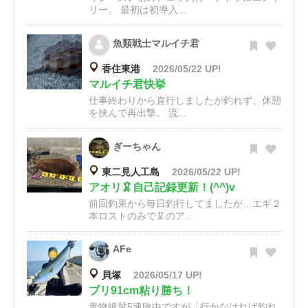
リー。 最初は初導入...
魚類戦士マルイチ君
香住東港
2026/05/22 UP!
マルイチ君快挙
仕事終わりから直行しましたが釣れず、休憩
を挟んで再出撃。 流...
ぎーちゃん
東二見人工島
2026/05/22 UP!
アオリ🦑自己記録更新！(^^)v
前回釣果から毎日釣行してましたが…エギ２
本ロストのみで🦑のア...
AFe
貝塚
2026/05/17 UP!
ブリ91cm粘り勝ち！
青物絶賛5連敗中ですが「行かなければ釣れ