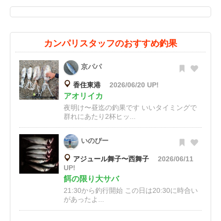
カンパリスタッフのおすすめ釣果
京パパ
香住東港
2026/06/20 UP!
アオリイカ
夜明け〜昼迄の釣果です いいタイミングで
群れにあたり2杯ヒッ...
いのぴー
アジュール舞子〜西舞子
2026/06/11
UP!
餌の限り大サバ
21:30から釣行開始 この日は20:30に時合い
があったよ...