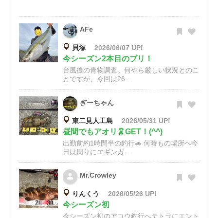
AFe
貝塚
2026/06/07 UP!
今シーズン2本目のブリ！
台風後の青物調査。何やら厳しい状況とのこ
とですが、今回は26...
ぎーちゃん
東二見人工島
2026/05/31 UP!
昼間でもアオリ🦑GET！(^^)
出勤前約1時間半の釣行🚗 何時もの場所へ今
日は周りにエギンガ...
Mr.Crowley
りんくう
2026/05/26 UP!
今シーズン初
今シーズン初のアコウ釣行へテトラにエント