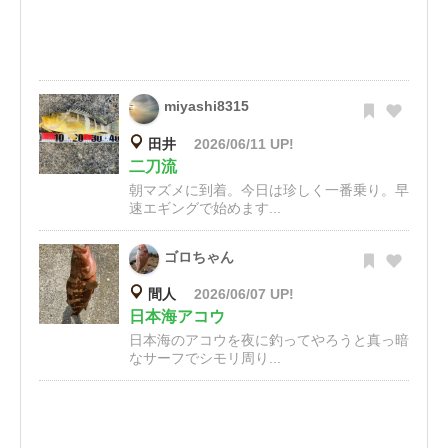
miyashi8315
田井
2026/06/11 UP!
二刀流
朝マズメに到着。今日は珍しく一番乗り。早
速エギングで始めます...
ゴロちゃん
間人
2026/06/07 UP!
日本海アコウ
日本海のアコウを夜に釣ってやろうと真っ暗
なサーフでシモリ周り...