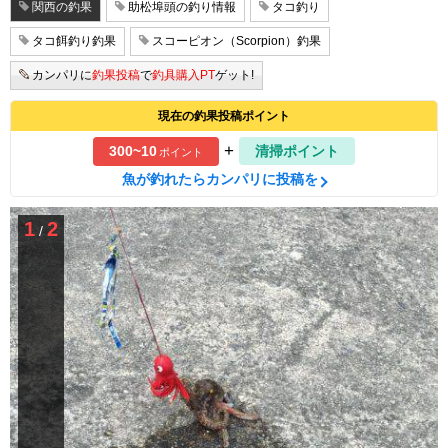
関西の釣果
助松埠頭の釣り情報
タコ釣り
タコ餌釣り釣果
スコーピオン（Scorpion）釣果
カンパリに
釣果投稿
で
釣具購入PT
ゲット!
現在の釣果投稿ポイント
+
300~10
清掃ポイント
ポイント
魚が釣れたらカンパリに投稿を
1
2
/