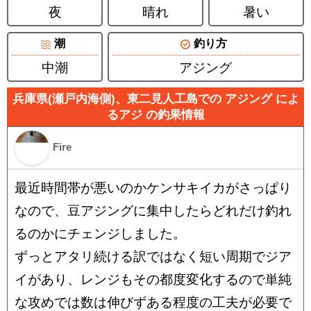
夜
晴れ
暑い
潮
釣り方
中潮
アジング
兵庫県(瀬戸内海側)、東二見人工島での アジング によ
るアジ の釣果情報
Fire
最近時間帯が悪いのかケンサキイカがさっぱり
なので、豆アジングに集中したらどれだけ釣れ
るのかにチェンジしました。
ずっとアタリ続ける訳ではなく短い周期でジア
イがあり、レンジもその都度変化するので単純
な攻めでは数は伸びずある程度の工夫が必要で