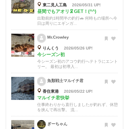
東二見人工島
2026/05/31 UP!
昼間でもアオリ🦑GET！(^^)
出勤前約1時間半の釣行🚗 何時もの場所へ今
日は周りにエギンガ...
Mr.Crowley
りんくう
2026/05/26 UP!
今シーズン初
今シーズン初のアコウ釣行へテトラにエント
リー。 最初は初導入...
魚類戦士マルイチ君
香住東港
2026/05/22 UP!
マルイチ君快挙
仕事終わりから直行しましたが釣れず、休憩
を挟んで再出撃。 流...
ぎーちゃん