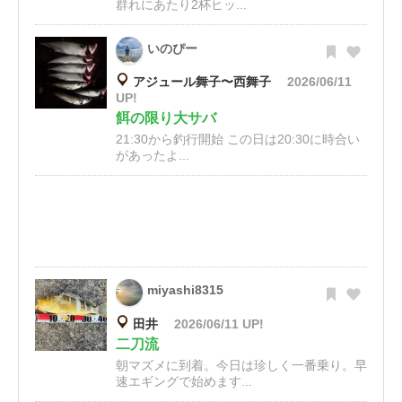
群れにあたり2杯ヒッ...
いのぴー
アジュール舞子〜西舞子
2026/06/11
UP!
餌の限り大サバ
21:30から釣行開始 この日は20:30に時合い
があったよ...
miyashi8315
田井
2026/06/11 UP!
二刀流
朝マズメに到着。今日は珍しく一番乗り。早
速エギングで始めます...