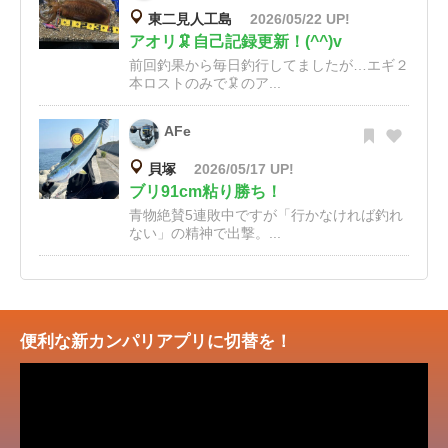
東二見人工島
2026/05/22 UP!
アオリ🦑自己記録更新！(^^)v
前回釣果から毎日釣行してましたが…エギ２
本ロストのみで🦑のア...
AFe
貝塚
2026/05/17 UP!
ブリ91cm粘り勝ち！
青物絶賛5連敗中ですが「行かなければ釣れ
ない」の精神で出撃。...
便利な新カンパリアプリに切替を！