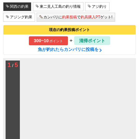
関西の釣果
東二見人工島の釣り情報
アジ釣り
アジング釣果
カンパリに
釣果投稿
で
釣具購入PT
ゲット!
現在の釣果投稿ポイント
+
300~10
清掃ポイント
ポイント
魚が釣れたらカンパリに投稿を
1
5
/