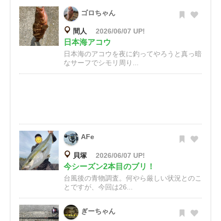
ゴロちゃん
間人
2026/06/07 UP!
日本海アコウ
日本海のアコウを夜に釣ってやろうと真っ暗
なサーフでシモリ周り...
AFe
貝塚
2026/06/07 UP!
今シーズン2本目のブリ！
台風後の青物調査。何やら厳しい状況とのこ
とですが、今回は26...
ぎーちゃん