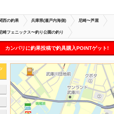
関西の釣果
兵庫県(瀬戸内海側)
尼崎〜芦屋
尼崎フェニックス〜釣り公園の釣り
カンパリに釣果投稿で釣具購入POINTゲット!
ッ