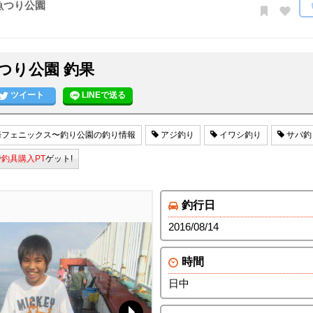
魚つり公園
つり公園 釣果
ツイート
LINEで送る
フェニックス〜釣り公園の釣り情報
アジ釣り
イワシ釣り
サバ釣
で
釣具購入PT
ゲット!
釣行日
2016/08/14
時間
日中