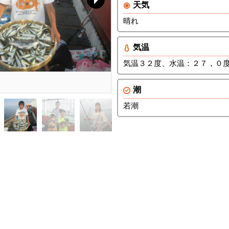
天気
晴れ
気温
気温３２度、水温：２７，０
潮
若潮