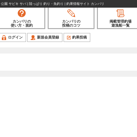
公園 サビキ サバ | 陸っぱり 釣り・魚釣り | 釣果情報サイト カンパリ
カンパリの
カンパリの
掲載管理釣場
使い方・規約
投稿のコツ
遊漁船一覧
ログイン
新規会員登録
釣果投稿