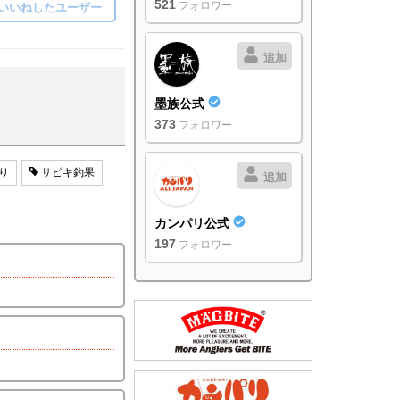
521
フォロワー
いいねしたユーザー
追加
墨族公式
373
フォロワー
り
サビキ釣果
追加
カンパリ公式
197
フォロワー