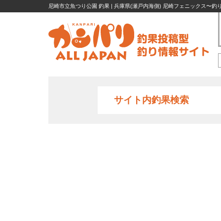
尼崎市立魚つり公園 釣果 | 兵庫県(瀬戸内海側) 尼崎フェニックス〜釣り
サイト内釣果検索