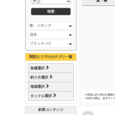
波・潮
船・ジギング
淡水
ブラックバス
関西エリアのカテゴリ一覧
魚種選択
釣り方選択
地域選択
※現地に釣り禁止の看板
タックル選択
※釣行の際は、必ずライ
釣果コンテンツ