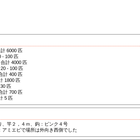
合計 6000 匹
 - 100 匹
 合計 4000 匹
20 - 100 匹
 合計 400 匹
計 1800 匹
 30 匹
 合計 700 匹
計 5 匹
り、竿２，４ｍ、鈎：ピンク４号
：アミエビで場所は外向き西側でした