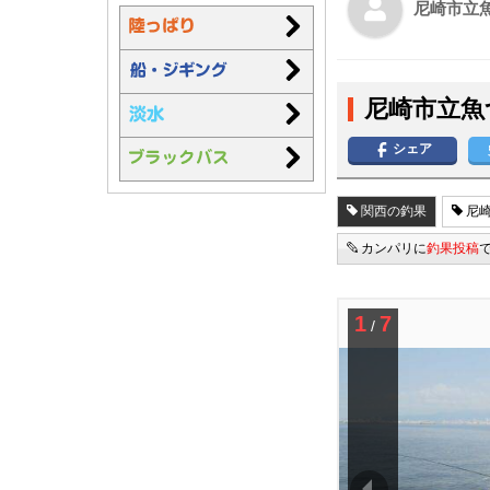
尼崎市立
尼崎市立魚
シェア
関西の釣果
尼崎
カンパリに
釣果投稿
1
7
/