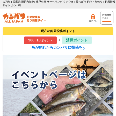
太刀魚 | 兵庫県(瀬戸内海側) 神戸空港 サーベリング タチウオ | 陸っぱり 釣り・魚釣り | 釣果情報
サイト カンパリ
ログイン
現在の釣果投稿ポイント
+
300~10
清掃ポイント
ポイント
魚が釣れたらカンパリに投稿を