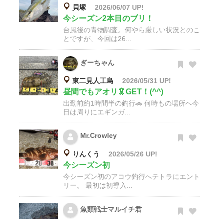
貝塚
2026/06/07 UP!
今シーズン2本目のブリ！
台風後の青物調査。何やら厳しい状況とのこ
とですが、今回は26...
ぎーちゃん
東二見人工島
2026/05/31 UP!
昼間でもアオリ🦑GET！(^^)
出勤前約1時間半の釣行🚗 何時もの場所へ今
日は周りにエギンガ...
Mr.Crowley
りんくう
2026/05/26 UP!
今シーズン初
今シーズン初のアコウ釣行へテトラにエント
リー。 最初は初導入...
魚類戦士マルイチ君