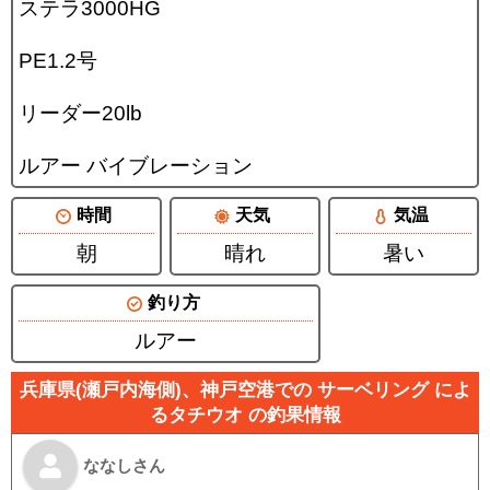
ステラ3000HG
PE1.2号
リーダー20lb
ルアー バイブレーション
時間
天気
気温
朝
晴れ
暑い
釣り方
ルアー
兵庫県(瀬戸内海側)、神戸空港での サーベリング によ
るタチウオ の釣果情報
ななしさん