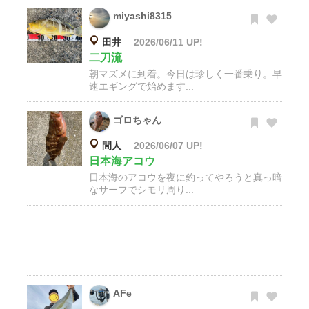
miyashi8315
田井
2026/06/11 UP!
二刀流
朝マズメに到着。今日は珍しく一番乗り。早
速エギングで始めます...
ゴロちゃん
間人
2026/06/07 UP!
日本海アコウ
日本海のアコウを夜に釣ってやろうと真っ暗
なサーフでシモリ周り...
AFe