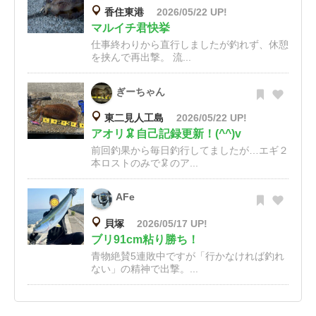
香住東港
2026/05/22 UP!
マルイチ君快挙
仕事終わりから直行しましたが釣れず、休憩
を挟んで再出撃。 流...
ぎーちゃん
東二見人工島
2026/05/22 UP!
アオリ🦑自己記録更新！(^^)v
前回釣果から毎日釣行してましたが…エギ２
本ロストのみで🦑のア...
AFe
貝塚
2026/05/17 UP!
ブリ91cm粘り勝ち！
青物絶賛5連敗中ですが「行かなければ釣れ
ない」の精神で出撃。...