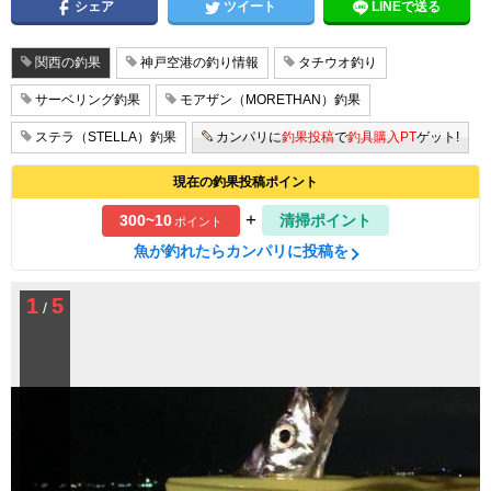
シェア
ツイート
LINEで送る
関西の釣果
神戸空港の釣り情報
タチウオ釣り
サーベリング釣果
モアザン（MORETHAN）釣果
ステラ（STELLA）釣果
カンパリに
釣果投稿
で
釣具購入PT
ゲット!
現在の釣果投稿ポイント
+
300~10
清掃ポイント
ポイント
魚が釣れたらカンパリに投稿を
1
5
/