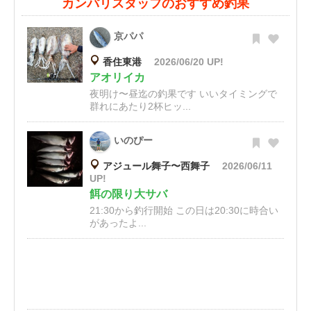
カンパリスタッフのおすすめ釣果
京パパ
香住東港
2026/06/20 UP!
アオリイカ
夜明け〜昼迄の釣果です いいタイミングで
群れにあたり2杯ヒッ...
いのぴー
アジュール舞子〜西舞子
2026/06/11
UP!
餌の限り大サバ
21:30から釣行開始 この日は20:30に時合い
があったよ...