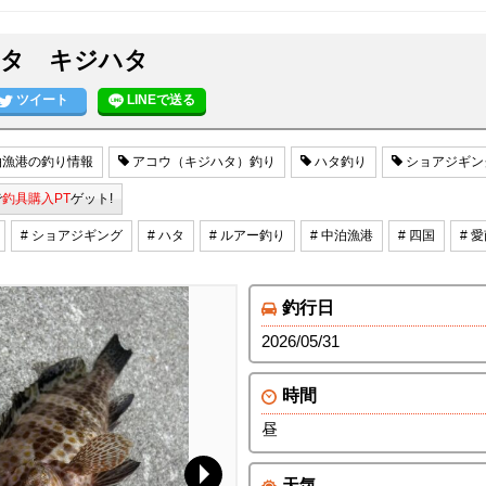
タ キジハタ
ツイート
LINEで送る
漁港の釣り情報
アコウ（キジハタ）釣り
ハタ釣り
ショアジギン
で
釣具購入PT
ゲット!
# ショアジギング
# ハタ
# ルアー釣り
# 中泊漁港
# 四国
# 
釣行日
2026/05/31
時間
昼
天気