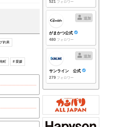
521
フォロワー
追加
がまかつ公式
480
フォロワー
グ釣果
追加
愛南町
# 愛媛
サンライン 公式
279
フォロワー