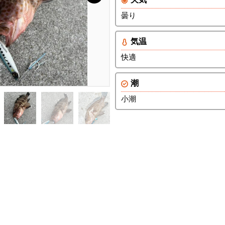
曇り
気温
快適
潮
小潮