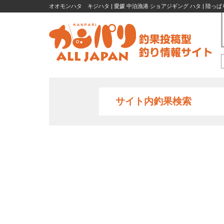
オオモンハタ キジハタ | 愛媛 中泊漁港 ショアジギング ハタ | 陸っぱ
サイト内釣果検索