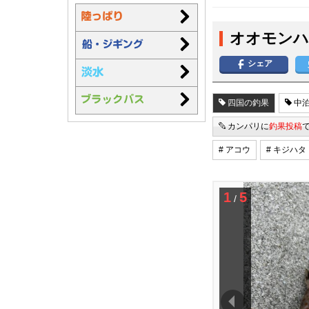
オオモンハ
シェア
四国の釣果
中泊
カンパリに
釣果投稿
# アコウ
# キジハタ
1
5
/