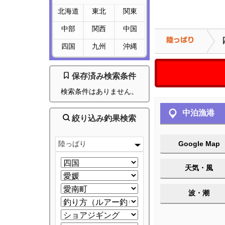
北海道
東北
関東
中部
関西
中国
四国
九州
沖縄
保存済み検索条件
検索条件はありません。
中泊漁港
絞り込み釣果検索
陸っぱり
Google Map
天気・風
波・潮