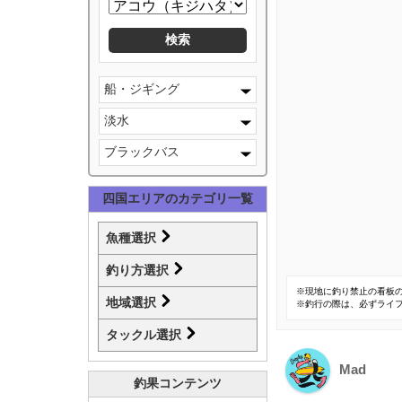
船・ジギング
淡水
ブラックバス
四国エリアのカテゴリ一覧
魚種選択
釣り方選択
※現地に釣り禁止の看板
地域選択
※釣行の際は、必ずライ
タックル選択
Mad
釣果コンテンツ