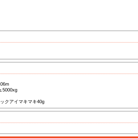
06m
000xg
ジャックアイマキマキ40g