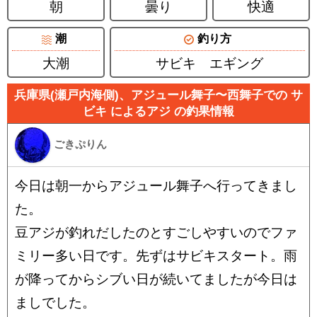
朝
曇り
快適
潮
釣り方
大潮
サビキ エギング
兵庫県(瀬戸内海側)、アジュール舞子〜西舞子での サ
ビキ によるアジ の釣果情報
ごきぷりん
今日は朝一からアジュール舞子へ行ってきまし
た。
豆アジが釣れだしたのとすごしやすいのでファ
ミリー多い日です。先ずはサビキスタート。雨
が降ってからシブい日が続いてましたが今日は
ましでした。