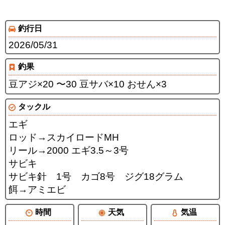
釣行日
2026/05/31
釣果
豆アジ×20 〜30 豆サバ×10 おせん×3
タックル
エギ
ロッド→スカイロードMH
リール→2000 エギ3.5～3号
サビキ
サビキ針 1号 カゴ8号 ジグ18グラム
餌→アミエビ
時間
天気
気温