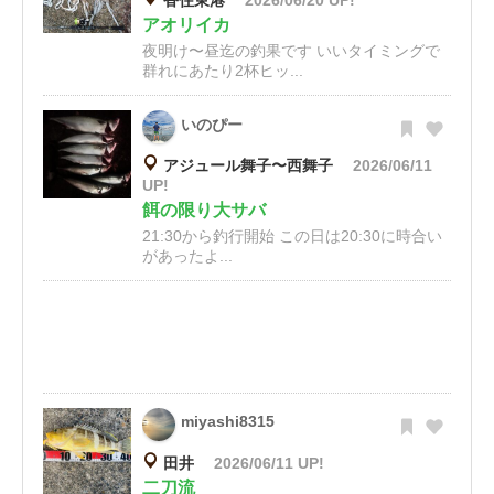
香住東港
2026/06/20 UP!
アオリイカ
夜明け〜昼迄の釣果です いいタイミングで
群れにあたり2杯ヒッ...
いのぴー
アジュール舞子〜西舞子
2026/06/11
UP!
餌の限り大サバ
21:30から釣行開始 この日は20:30に時合い
があったよ...
miyashi8315
田井
2026/06/11 UP!
二刀流