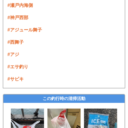
#瀬戸内海側
#神戸西部
#アジュール舞子
#西舞子
#アジ
#エサ釣り
#サビキ
この釣行時の清掃活動