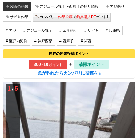
関西の釣果
アジュール舞子〜西舞子の釣り情報
アジ釣り
サビキ釣果
カンパリに
釣果投稿
で
釣具購入PT
ゲット!
# アジ
# アジュール舞子
# エサ釣り
# サビキ
# 兵庫県
# 瀬戸内海側
# 神戸西部
# 西舞子
# 関西
現在の釣果投稿ポイント
+
300~10
清掃ポイント
ポイント
魚が釣れたらカンパリに投稿を
1
5
/