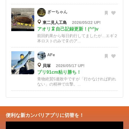
ぎーちゃん
東二見人工島
2026/05/22 UP!
アオリ🦑自己記録更新！(^^)v
前回釣果から毎日釣行してましたが…エギ２
本ロストのみで🦑のア...
AFe
貝塚
2026/05/17 UP!
ブリ91cm粘り勝ち！
青物絶賛5連敗中ですが「行かなければ釣れ
ない」の精神で出撃。...
便利な新カンパリアプリに切替を！