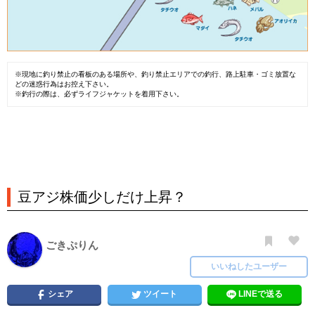
※現地に釣り禁止の看板のある場所や、釣り禁止エリアでの釣行、路上駐車・ゴミ放置な
どの迷惑行為はお控え下さい。
※釣行の際は、必ずライフジャケットを着用下さい。
豆アジ株価少しだけ上昇？
ごきぷりん
いいねしたユーザー
シェア
ツイート
LINEで送る