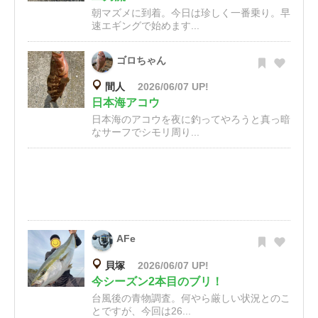
朝マズメに到着。今日は珍しく一番乗り。早
速エギングで始めます...
ゴロちゃん
間人
2026/06/07 UP!
日本海アコウ
日本海のアコウを夜に釣ってやろうと真っ暗
なサーフでシモリ周り...
AFe
貝塚
2026/06/07 UP!
今シーズン2本目のブリ！
台風後の青物調査。何やら厳しい状況とのこ
とですが、今回は26...