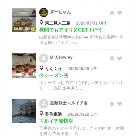
ぎーちゃん
東二見人工島
2026/05/31 UP!
昼間でもアオリ🦑GET！(^^)
出勤前約1時間半の釣行🚗 何時もの場所へ今
日は周りにエギンガ...
Mr.Crowley
りんくう
2026/05/26 UP!
今シーズン初
今シーズン初のアコウ釣行へテトラにエント
リー。 最初は初導入...
魚類戦士マルイチ君
香住東港
2026/05/22 UP!
マルイチ君快挙
仕事終わりから直行しましたが釣れず、休憩
を挟んで再出撃。 流...