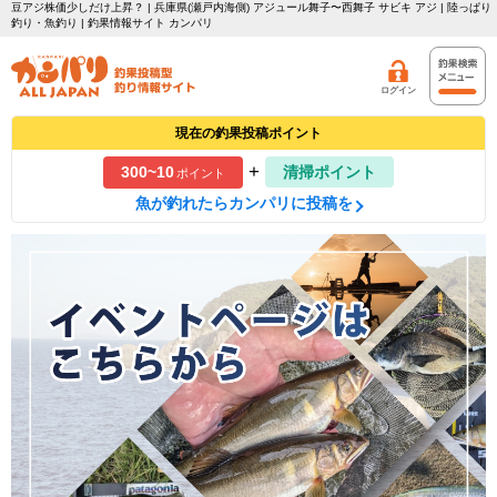
豆アジ株価少しだけ上昇？ | 兵庫県(瀬戸内海側) アジュール舞子〜西舞子 サビキ アジ | 陸っぱり
釣り・魚釣り | 釣果情報サイト カンパリ
ログイン
現在の釣果投稿ポイント
+
300~10
清掃ポイント
ポイント
魚が釣れたらカンパリに投稿を