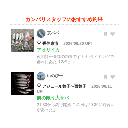
カンパリスタッフのおすすめ釣果
京パパ
香住東港
2026/06/20 UP!
アオリイカ
夜明け〜昼迄の釣果です いいタイミングで
群れにあたり2杯ヒッ...
いのぴー
アジュール舞子〜西舞子
2026/06/11
UP!
餌の限り大サバ
21:30から釣行開始 この日は20:30に時合い
があったよ...