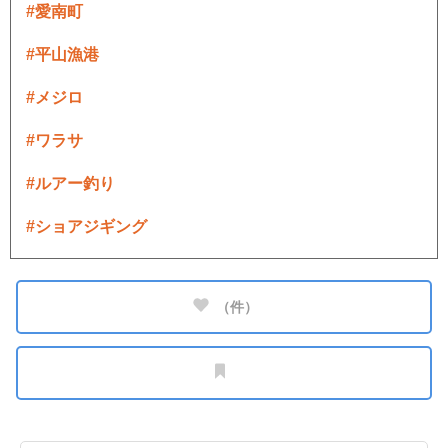
#愛南町
#平山漁港
#メジロ
#ワラサ
#ルアー釣り
#ショアジギング
（
件）