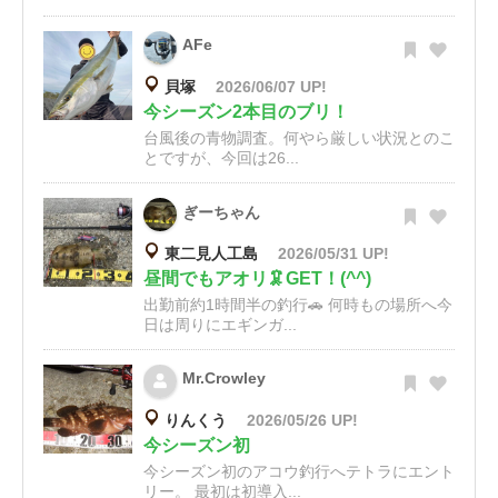
AFe
貝塚
2026/06/07 UP!
今シーズン2本目のブリ！
台風後の青物調査。何やら厳しい状況とのこ
とですが、今回は26...
ぎーちゃん
東二見人工島
2026/05/31 UP!
昼間でもアオリ🦑GET！(^^)
出勤前約1時間半の釣行🚗 何時もの場所へ今
日は周りにエギンガ...
Mr.Crowley
りんくう
2026/05/26 UP!
今シーズン初
今シーズン初のアコウ釣行へテトラにエント
リー。 最初は初導入...