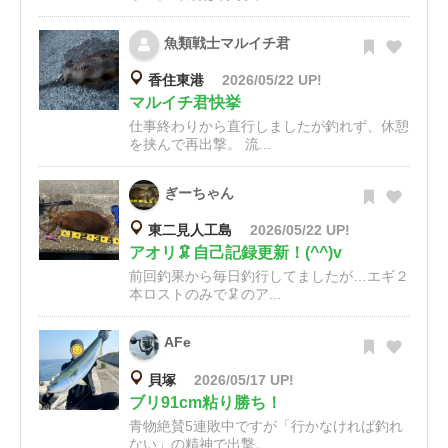
魚類戦士マルイチ君
香住東港
2026/05/22 UP!
マルイチ君快挙
仕事終わりから直行しましたが釣れず、休憩
を挟んで再出撃。 流...
ぎーちゃん
東二見人工島
2026/05/22 UP!
アオリ🦑自己記録更新！(^^)v
前回釣果から毎日釣行してましたが…エギ２
本ロストのみで🦑のア...
AFe
貝塚
2026/05/17 UP!
ブリ91cm粘り勝ち！
青物絶賛5連敗中ですが「行かなければ釣れ
ない」の精神で出撃。...