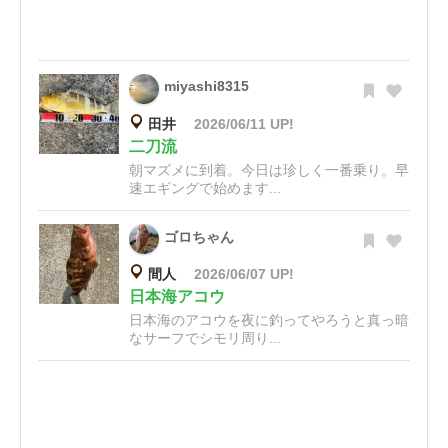
miyashi8315
田井
2026/06/11 UP!
二刀流
朝マズメに到着。今日は珍しく一番乗り。早
速エギングで始めます...
ゴロちゃん
間人
2026/06/07 UP!
日本海アコウ
日本海のアコウを夜に釣ってやろうと真っ暗
なサーフでシモリ周り...