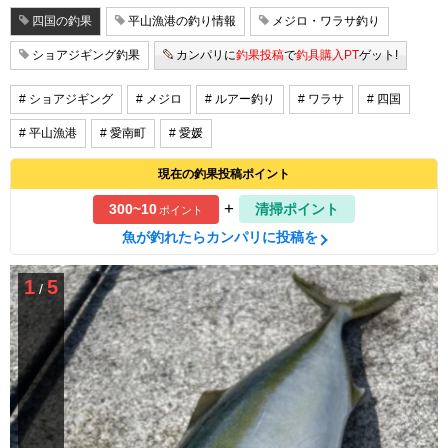
四国の釣果
平山漁港の釣り情報
メジロ・ワラサ釣り
ショアジギング釣果
カンパリに
釣果投稿
で
釣具購入PT
ゲット!
# ショアジギング
# メジロ
# ルアー釣り
# ワラサ
# 四国
# 平山漁港
# 愛南町
# 愛媛
現在の釣果投稿ポイント
+
300~10
清掃ポイント
ポイント
魚が釣れたらカンパリに投稿を
1
5
/