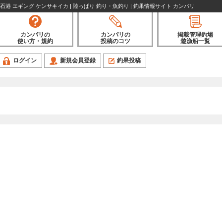
港 エギング ケンサキイカ | 陸っぱり 釣り・魚釣り | 釣果情報サイト カンパリ
カンパリの
カンパリの
掲載管理釣場
使い方・規約
投稿のコツ
遊漁船一覧
ログイン
新規会員登録
釣果投稿