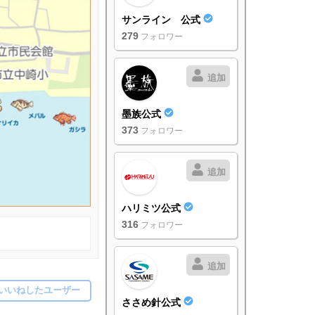
サンライン 公式
279
フォロワー
追加
墨族公式
373
フォロワー
追加
ハリミツ公式
316
フォロワー
追加
いいねしたユーザー
ささめ針公式