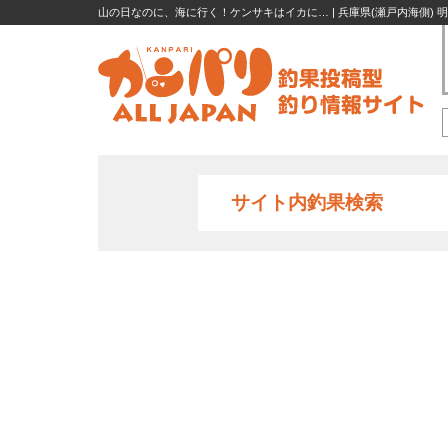
山の日なのに、海に行く！ケンサキはイカに… | 兵庫県(瀬戸内海側) 明石
サイト内釣果検索