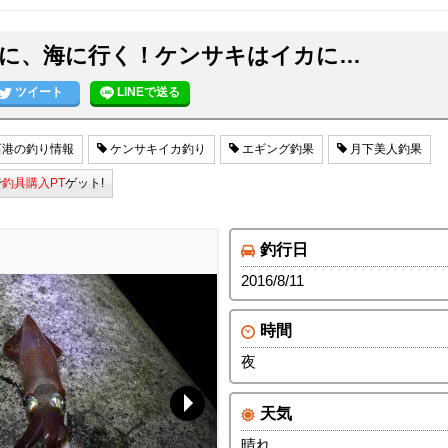
に、海に行く！ケンサキはイカに…
ツイート
LINEで送る
港の釣り情報
ケンサキイカ釣り
エギング釣果
月下美人釣果
で
釣具購入PT
ゲット!
釣行日
2016/8/11
時間
夜
天気
晴れ