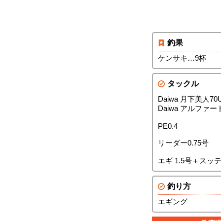
釣果
ケンサキ…9杯
タックル
Daiwa 月下美人70U
Daiwa アルファード
PE0.4
リーダー0.75号
エギ 1.5号＋スッ
釣り方
エギング