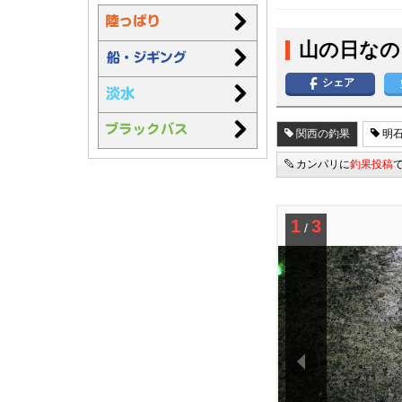
山の日なの
シェア
関西の釣果
明石
カンパリに
釣果投稿
1
3
/