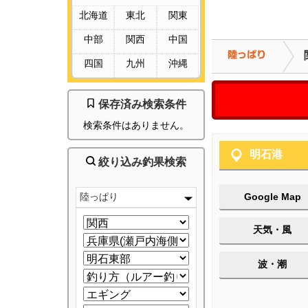
北海道
東北
関東
中部
関西
中国
四国
九州
沖縄
保存済み検索条件
検索条件はありません。
明石港
絞り込み釣果検索
陸っぱり
Google Map
天気・風
波・潮