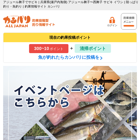
アジュール舞子でサビキ | 兵庫県(瀬戸内海側) アジュール舞子〜西舞子 サビキ イワシ | 陸っぱり
釣り・魚釣り | 釣果情報サイト カンパリ
ログイン
現在の釣果投稿ポイント
+
300~10
清掃ポイント
ポイント
魚が釣れたらカンパリに投稿を