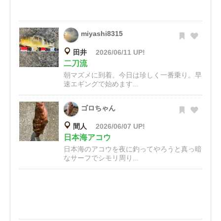
miyashi8315
田井
2026/06/11 UP!
二刀流
朝マズメに到着。今日は珍しく一番乗り。早
速エギングで始めます...
ゴロちゃん
間人
2026/06/07 UP!
日本海アコウ
日本海のアコウを夜に釣ってやろうと真っ暗
なサーフでシモリ周り...