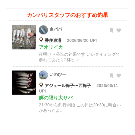
カンパリスタッフのおすすめ釣果
京パパ
香住東港
2026/06/20 UP!
アオリイカ
夜明け〜昼迄の釣果です いいタイミングで
群れにあたり2杯ヒッ...
いのぴー
アジュール舞子〜西舞子
2026/06/11
UP!
餌の限り大サバ
21:30から釣行開始 この日は20:30に時合い
があったよ...