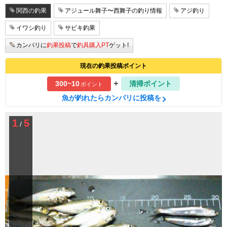
関西の釣果
アジュール舞子〜西舞子の釣り情報
アジ釣り
イワシ釣り
サビキ釣果
カンパリに
釣果投稿
で
釣具購入PT
ゲット!
現在の釣果投稿ポイント
+
300~10
清掃ポイント
ポイント
魚が釣れたらカンパリに投稿を
1
5
/