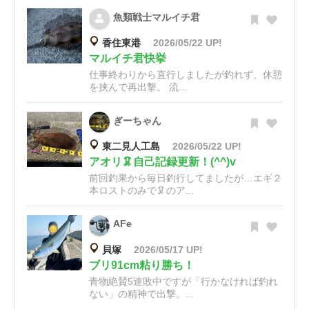
魚類戦士マルイチ君
香住東港
2026/05/22 UP!
マルイチ君快挙
仕事終わりから直行しましたが釣れず、休憩
を挟んで再出撃。 流...
ぎーちゃん
東二見人工島
2026/05/22 UP!
アオリ🦑自己記録更新！(^^)v
前回釣果から毎日釣行してましたが…エギ２
本ロストのみで🦑のア...
AFe
貝塚
2026/05/17 UP!
ブリ91cm粘り勝ち！
青物絶賛5連敗中ですが「行かなければ釣れ
ない」の精神で出撃。...