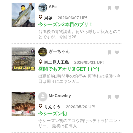
AFe
貝塚
2026/06/07 UP!
今シーズン2本目のブリ！
台風後の青物調査。何やら厳しい状況とのこ
とですが、今回は26...
ぎーちゃん
東二見人工島
2026/05/31 UP!
昼間でもアオリ🦑GET！(^^)
出勤前約1時間半の釣行🚗 何時もの場所へ今
日は周りにエギンガ...
Mr.Crowley
りんくう
2026/05/26 UP!
今シーズン初
今シーズン初のアコウ釣行へテトラにエント
リー。 最初は初導入...