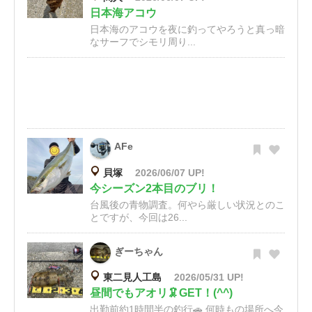
日本海アコウ
日本海のアコウを夜に釣ってやろうと真っ暗
なサーフでシモリ周り...
AFe
貝塚
2026/06/07 UP!
今シーズン2本目のブリ！
台風後の青物調査。何やら厳しい状況とのこ
とですが、今回は26...
ぎーちゃん
東二見人工島
2026/05/31 UP!
昼間でもアオリ🦑GET！(^^)
出勤前約1時間半の釣行🚗 何時もの場所へ今