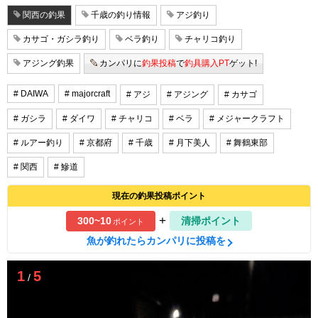
関西の釣果
千歳の釣り情報
アジ釣り
カサゴ・ガシラ釣り
ベラ釣り
チャリコ釣り
アジング釣果
カンパリに
釣果投稿
で
釣具購入PT
ゲット!
# DAIWA
# majorcraft
# アジ
# アジング
# カサゴ
# ガシラ
# ダイワ
# チャリコ
# ベラ
# メジャークラフト
# ルアー釣り
# 京都府
# 千歳
# 月下美人
# 舞鶴東部
# 関西
# 鰺道
現在の釣果投稿ポイント
+
300~10
清掃ポイント
ポイント
魚が釣れたらカンパリに投稿を
1
5
/