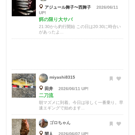
アジュール舞子〜西舞子
2026/06/11
UP!
餌の限り大サバ
21:30から釣行開始 この日は20:30に時合い
があったよ...
miyashi8315
田井
2026/06/11 UP!
二刀流
朝マズメに到着。今日は珍しく一番乗り。早
速エギングで始めます...
ゴロちゃん
間人
2026/06/07 UP!