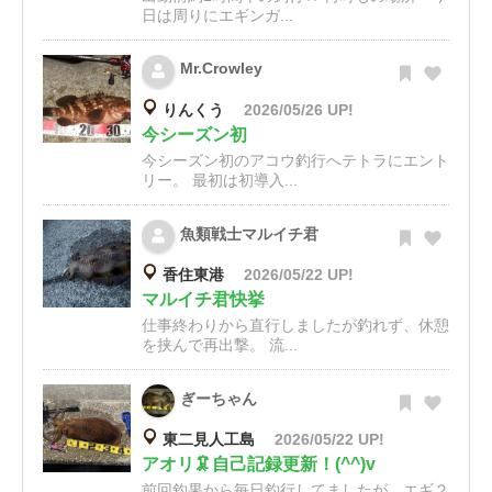
日は周りにエギンガ...
Mr.Crowley
りんくう
2026/05/26 UP!
今シーズン初
今シーズン初のアコウ釣行へテトラにエント
リー。 最初は初導入...
魚類戦士マルイチ君
香住東港
2026/05/22 UP!
マルイチ君快挙
仕事終わりから直行しましたが釣れず、休憩
を挟んで再出撃。 流...
ぎーちゃん
東二見人工島
2026/05/22 UP!
アオリ🦑自己記録更新！(^^)v
前回釣果から毎日釣行してましたが…エギ２