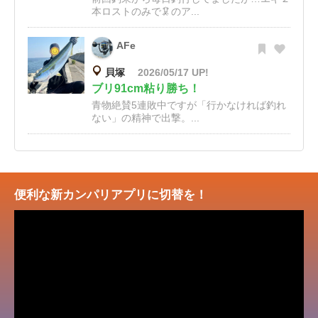
本ロストのみで🦑のア...
AFe
貝塚
2026/05/17 UP!
ブリ91cm粘り勝ち！
青物絶賛5連敗中ですが「行かなければ釣れ
ない」の精神で出撃。...
便利な新カンパリアプリに切替を！