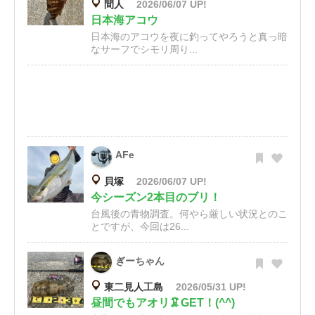
間人
2026/06/07 UP!
日本海アコウ
日本海のアコウを夜に釣ってやろうと真っ暗
なサーフでシモリ周り...
AFe
貝塚
2026/06/07 UP!
今シーズン2本目のブリ！
台風後の青物調査。何やら厳しい状況とのこ
とですが、今回は26...
ぎーちゃん
東二見人工島
2026/05/31 UP!
昼間でもアオリ🦑GET！(^^)