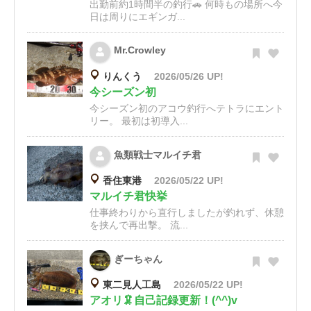
出勤前約1時間半の釣行🚗 何時もの場所へ今
日は周りにエギンガ...
Mr.Crowley
りんくう
2026/05/26 UP!
今シーズン初
今シーズン初のアコウ釣行へテトラにエント
リー。 最初は初導入...
魚類戦士マルイチ君
香住東港
2026/05/22 UP!
マルイチ君快挙
仕事終わりから直行しましたが釣れず、休憩
を挟んで再出撃。 流...
ぎーちゃん
東二見人工島
2026/05/22 UP!
アオリ🦑自己記録更新！(^^)v