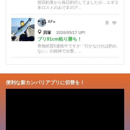
前回釣果から毎日釣行してましたが…エギ２
本ロストのみで🦑のア...
AFe
貝塚
2026/05/17 UP!
ブリ91cm粘り勝ち！
青物絶賛5連敗中ですが「行かなければ釣れ
ない」の精神で出撃。...
便利な新カンパリアプリに切替を！