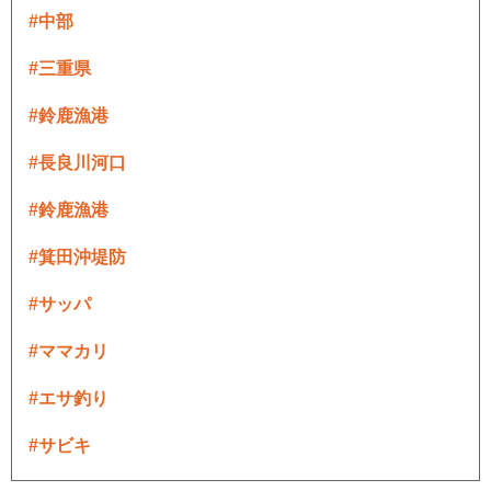
#中部
#三重県
#鈴鹿漁港
#長良川河口
#鈴鹿漁港
#箕田沖堤防
#サッパ
#ママカリ
#エサ釣り
#サビキ