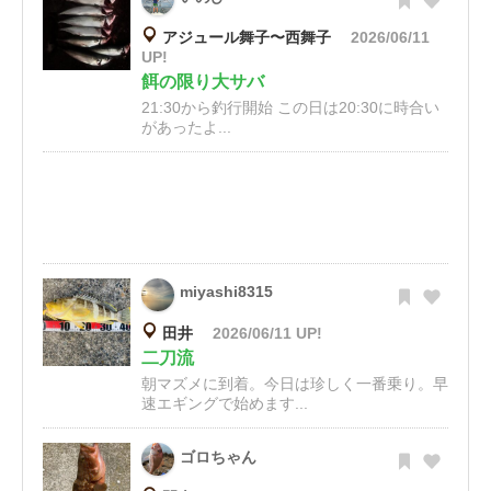
アジュール舞子〜西舞子
2026/06/11
UP!
餌の限り大サバ
21:30から釣行開始 この日は20:30に時合い
があったよ...
miyashi8315
田井
2026/06/11 UP!
二刀流
朝マズメに到着。今日は珍しく一番乗り。早
速エギングで始めます...
ゴロちゃん