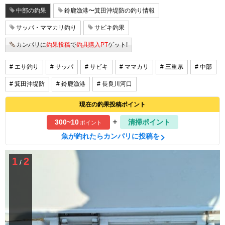
中部の釣果
鈴鹿漁港〜箕田沖堤防の釣り情報
サッパ・ママカリ釣り
サビキ釣果
カンパリに
釣果投稿
で
釣具購入PT
ゲット!
# エサ釣り
# サッパ
# サビキ
# ママカリ
# 三重県
# 中部
# 箕田沖堤防
# 鈴鹿漁港
# 長良川河口
現在の釣果投稿ポイント
+
300~10
清掃ポイント
ポイント
魚が釣れたらカンパリに投稿を
1
2
/