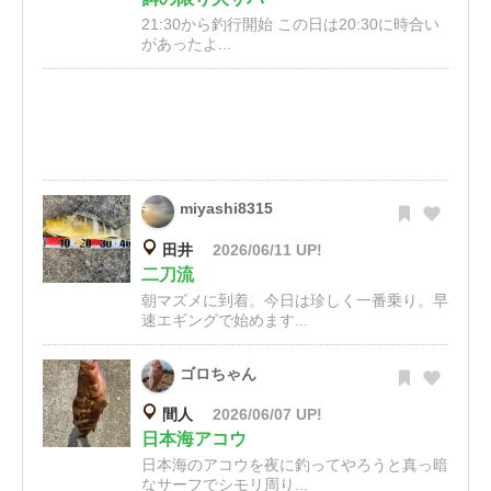
21:30から釣行開始 この日は20:30に時合い
があったよ...
miyashi8315
田井
2026/06/11 UP!
二刀流
朝マズメに到着。今日は珍しく一番乗り。早
速エギングで始めます...
ゴロちゃん
間人
2026/06/07 UP!
日本海アコウ
日本海のアコウを夜に釣ってやろうと真っ暗
なサーフでシモリ周り...