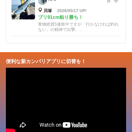
貝塚
2026/05/17 UP!
ブリ91cm粘り勝ち！
青物絶賛5連敗中ですが「行かなければ釣れ
ない」の精神で出撃。...
便利な新カンパリアプリに切替を！