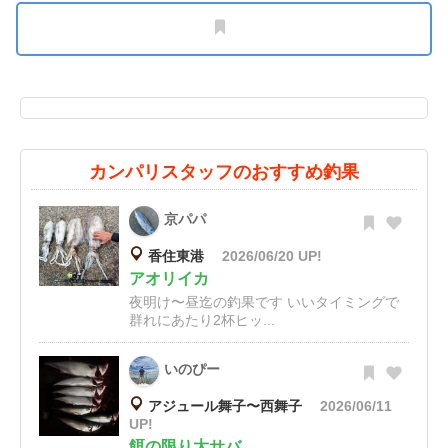
カンパリスタッフのおすすめ釣果
京パパ
香住東港
2026/06/20 UP!
アオリイカ
夜明け〜昼迄の釣果です いいタイミングで
群れにあたり2杯ヒッ...
いのぴー
アジュール舞子〜西舞子
2026/06/11
UP!
餌の限り大サバ