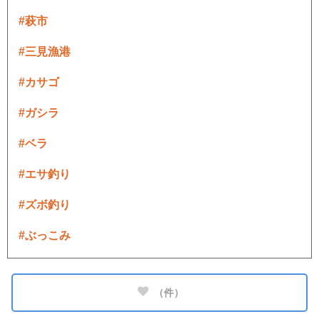
#萩市
#三見漁港
#カサゴ
#ガシラ
#ベラ
#エサ釣り
#ズボ釣り
#ぶっこみ
（
件）