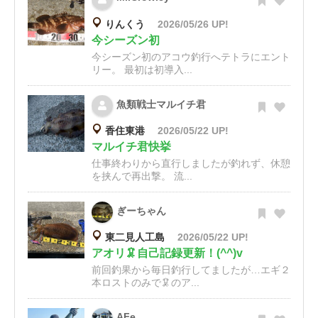
りんくう
2026/05/26 UP!
今シーズン初
今シーズン初のアコウ釣行へテトラにエント
リー。 最初は初導入...
魚類戦士マルイチ君
香住東港
2026/05/22 UP!
マルイチ君快挙
仕事終わりから直行しましたが釣れず、休憩
を挟んで再出撃。 流...
ぎーちゃん
東二見人工島
2026/05/22 UP!
アオリ🦑自己記録更新！(^^)v
前回釣果から毎日釣行してましたが…エギ２
本ロストのみで🦑のア...
AFe