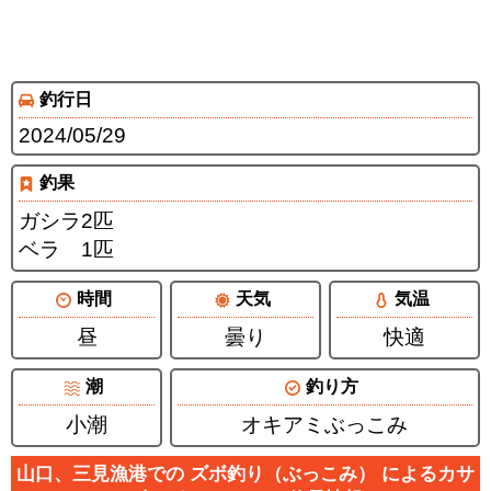
釣行日
2024/05/29
釣果
ガシラ2匹
ベラ 1匹
時間
天気
気温
昼
曇り
快適
潮
釣り方
小潮
オキアミぶっこみ
山口、三見漁港での ズボ釣り（ぶっこみ） によるカサ