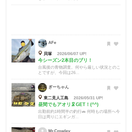
AFe
貝塚
2026/06/07 UP!
今シーズン2本目のブリ！
台風後の青物調査。何やら厳しい状況とのこ
とですが、今回は26...
ぎーちゃん
東二見人工島
2026/05/31 UP!
昼間でもアオリ🦑GET！(^^)
出勤前約1時間半の釣行🚗 何時もの場所へ今
日は周りにエギンガ...
Mr.Crowley