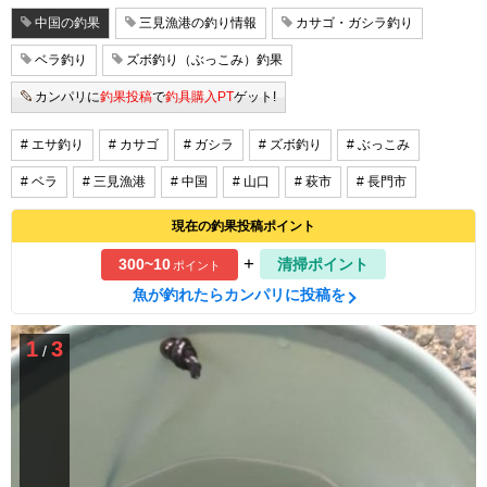
中国の釣果
三見漁港の釣り情報
カサゴ・ガシラ釣り
ベラ釣り
ズボ釣り（ぶっこみ）釣果
カンパリに
釣果投稿
で
釣具購入PT
ゲット!
# エサ釣り
# カサゴ
# ガシラ
# ズボ釣り
# ぶっこみ
# ベラ
# 三見漁港
# 中国
# 山口
# 萩市
# 長門市
現在の釣果投稿ポイント
+
300~10
清掃ポイント
ポイント
魚が釣れたらカンパリに投稿を
1
3
/