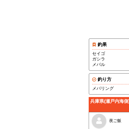
釣果
セイゴ
ガシラ
メバル
釣り方
メバリング
兵庫県(瀬戸内海側
夜ご飯