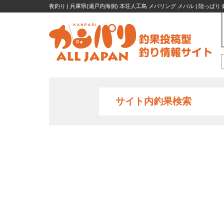
夜釣り | 兵庫県(瀬戸内海側) 本荘人工島 メバリング メバル | 陸っぱり
サイト内釣果検索