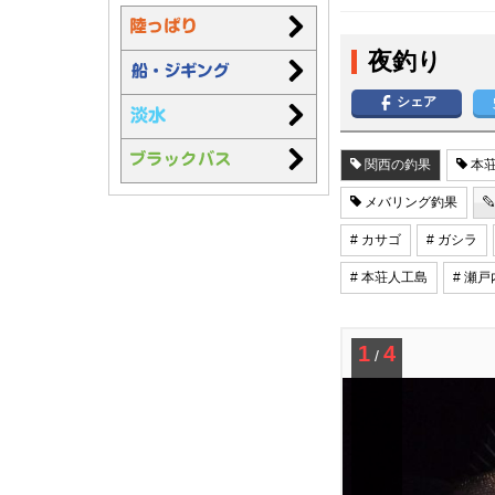
夜釣り
シェア
関西の釣果
本荘
メバリング釣果
# カサゴ
# ガシラ
# 本荘人工島
# 瀬
1
4
/