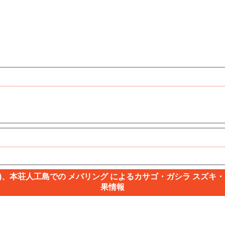
)、本荘人工島での メバリング によるカサゴ・ガシラ スズキ・
果情報