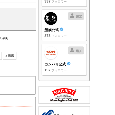
337
フォロワー
追加
墨族公式
373
フォロワー
ル釣り
追加
# 播磨
カンパリ公式
197
フォロワー