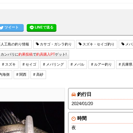
ツイート
LINEで送る
人工島の釣り情報
カサゴ・ガシラ釣り
スズキ・セイゴ釣り
メバ
カンパリに
釣果投稿
で
釣具購入PT
ゲット!
# スズキ
# セイゴ
# メバリング
# メバル
# ルアー釣り
# 兵庫県
戸内海側
# 関西
# 高砂
釣行日
2024/01/20
時間
夜