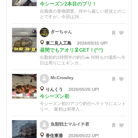
今シーズン2本目のブリ！
台風後の青物調査。何やら厳しい状況とのこ
とですが、今回は26...
ぎーちゃん
東二見人工島
2026/05/31 UP!
昼間でもアオリ🦑GET！(^^)
出勤前約1時間半の釣行🚗 何時もの場所へ今
日は周りにエギンガ...
Mr.Crowley
りんくう
2026/05/26 UP!
今シーズン初
今シーズン初のアコウ釣行へテトラにエント
リー。 最初は初導入...
魚類戦士マルイチ君
香住東港
2026/05/22 UP!