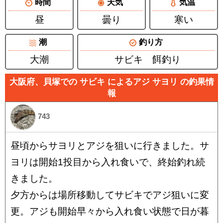
時間
天気
気温
昼
曇り
寒い
潮
釣り方
大潮
サビキ 餌釣り
大阪府、貝塚での サビキ によるアジ サヨリ の釣果情
報
743
昼頃からサヨリとアジを狙いに行きました。サ
ヨリは開始1投目から入れ食いで、終始釣れ続
きました。
夕方からは場所移動してサビキでアジ狙いに変
更。アジも開始早々から入れ食い状態で日が暮