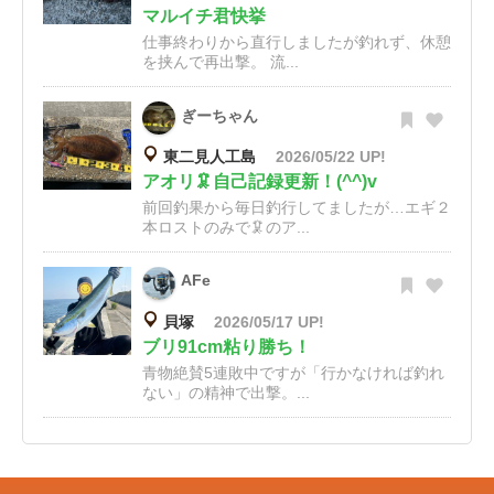
マルイチ君快挙
仕事終わりから直行しましたが釣れず、休憩
を挟んで再出撃。 流...
ぎーちゃん
東二見人工島
2026/05/22 UP!
アオリ🦑自己記録更新！(^^)v
前回釣果から毎日釣行してましたが…エギ２
本ロストのみで🦑のア...
AFe
貝塚
2026/05/17 UP!
ブリ91cm粘り勝ち！
青物絶賛5連敗中ですが「行かなければ釣れ
ない」の精神で出撃。...