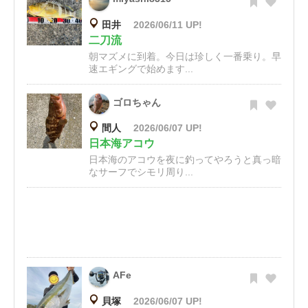
田井
2026/06/11 UP!
二刀流
朝マズメに到着。今日は珍しく一番乗り。早
速エギングで始めます...
ゴロちゃん
間人
2026/06/07 UP!
日本海アコウ
日本海のアコウを夜に釣ってやろうと真っ暗
なサーフでシモリ周り...
AFe
貝塚
2026/06/07 UP!