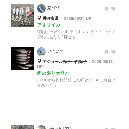
京パパ
香住東港
2026/06/20 UP!
アオリイカ
夜明け〜昼迄の釣果です いいタイミングで
群れにあたり2杯ヒッ...
いのぴー
アジュール舞子〜西舞子
2026/06/11
UP!
餌の限り大サバ
21:30から釣行開始 この日は20:30に時合い
があったよ...
miyashi8315