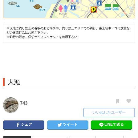
※現地に釣り禁止の看板のある場所や、釣り禁止エリアでの釣行、路上駐車・ゴミ放置な
どの迷惑行為はお控え下さい。
※釣行の際は、必ずライフジャケットを着用下さい。
大漁
743
いいねしたユーザー
シェア
ツイート
LINEで送る