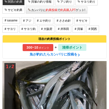
関西の釣果
貝塚の釣り情報
アジ釣り
サヨリ釣り
サビキ釣果
カンパリに
釣果投稿
で
釣具購入PT
ゲット!
# sasame
# アジ
# エサ釣り
# ささめ針
# サビキ
# サヨリ
# サヨリ鈎
# 大阪府
# 岸和田
# 貝塚
# 関西
現在の釣果投稿ポイント
+
300~10
清掃ポイント
ポイント
魚が釣れたらカンパリに投稿を
1
2
/