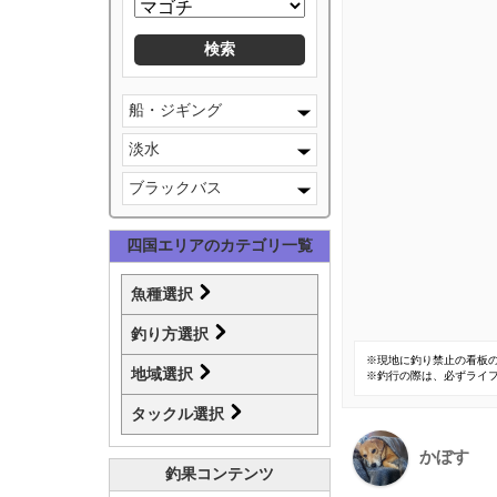
船・ジギング
淡水
ブラックバス
四国エリアのカテゴリ一覧
魚種選択
釣り方選択
※現地に釣り禁止の看板
地域選択
※釣行の際は、必ずライ
タックル選択
かぼす
釣果コンテンツ