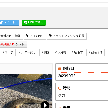
ツイート
LINEで送る
湾港の釣り情報
マゴチ釣り
フラットフィッシュ釣果
で
釣具購入PT
ゲット!
# マゴチ
# ルアー釣り
# 四国
# 大月町
# 宿毛市
# 宿毛湾港
釣行日
2023/10/13
時間
夕方
天気