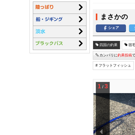
まさかの
シェア
四国の釣果
宿毛
カンパリに
釣果投稿
# フラットフィッシュ
1
3
/