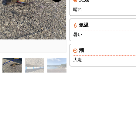
晴れ
気温
暑い
潮
大潮