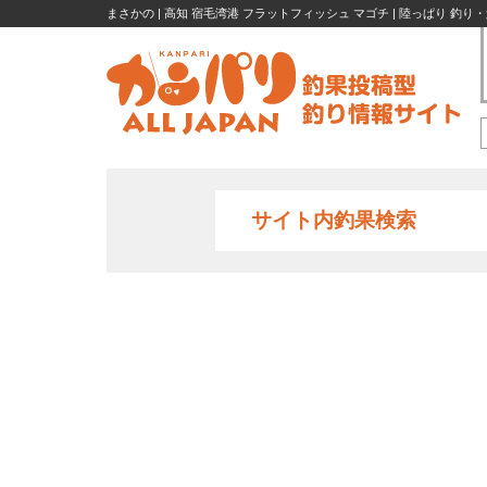
まさかの | 高知 宿毛湾港 フラットフィッシュ マゴチ | 陸っぱり 釣り
サイト内釣果検索