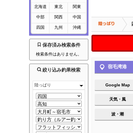
北海道
東北
関東
中部
関西
中国
四国
九州
沖縄
保存済み検索条件
検索条件はありません。
宿毛湾港
絞り込み釣果検索
陸っぱり
Google Map
天気・風
波・潮