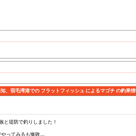
高知、宿毛湾港での フラットフィッシュ によるマゴチ の釣果情
家族と堤防で釣りしました！
でやってみるも惨敗…