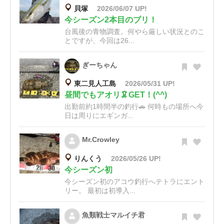
貝塚
2026/06/07 UP!
今シーズン2本目のブリ！
台風後の青物調査。何やら厳しい状況とのこ
とですが、今回は26...
ぎーちゃん
東二見人工島
2026/05/31 UP!
昼間でもアオリ🦑GET！(^^)
出勤前約1時間半の釣行🚗 何時もの場所へ今
日は周りにエギンガ...
Mr.Crowley
りんくう
2026/05/26 UP!
今シーズン初
今シーズン初のアコウ釣行へテトラにエント
リー。 最初は初導入...
魚類戦士マルイチ君