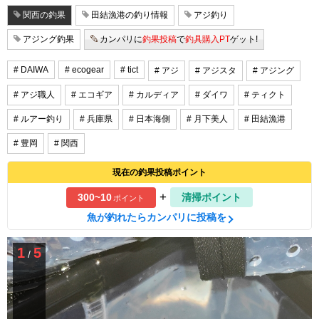
関西の釣果
田結漁港の釣り情報
アジ釣り
アジング釣果
カンパリに
釣果投稿
で
釣具購入PT
ゲット!
# DAIWA
# ecogear
# tict
# アジ
# アジスタ
# アジング
# アジ職人
# エコギア
# カルディア
# ダイワ
# ティクト
# ルアー釣り
# 兵庫県
# 日本海側
# 月下美人
# 田結漁港
# 豊岡
# 関西
現在の釣果投稿ポイント
+
300~10
清掃ポイント
ポイント
魚が釣れたらカンパリに投稿を
1
5
/