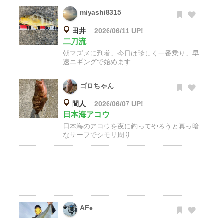
miyashi8315
田井
2026/06/11 UP!
二刀流
朝マズメに到着。今日は珍しく一番乗り。早
速エギングで始めます...
ゴロちゃん
間人
2026/06/07 UP!
日本海アコウ
日本海のアコウを夜に釣ってやろうと真っ暗
なサーフでシモリ周り...
AFe