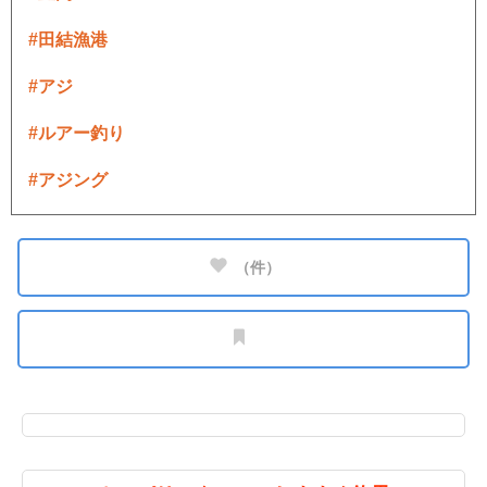
#田結漁港
#アジ
#ルアー釣り
#アジング
（
件）