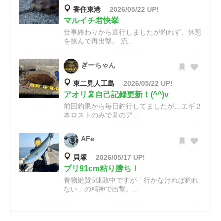
香住東港
2026/05/22 UP!
マルイチ君快挙
仕事終わりから直行しましたが釣れず、休憩
を挟んで再出撃。 流...
ぎーちゃん
東二見人工島
2026/05/22 UP!
アオリ🦑自己記録更新！(^^)v
前回釣果から毎日釣行してましたが…エギ２
本ロストのみで🦑のア...
AFe
貝塚
2026/05/17 UP!
ブリ91cm粘り勝ち！
青物絶賛5連敗中ですが「行かなければ釣れ
ない」の精神で出撃。...