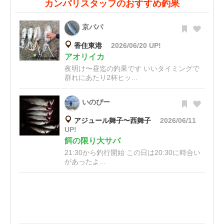
カンパリスタッフのおすすめ釣果
京パパ
香住東港
2026/06/20 UP!
アオリイカ
夜明け〜昼迄の釣果です いいタイミングで
群れにあたり2杯ヒッ...
いのぴー
アジュール舞子〜西舞子
2026/06/11
UP!
餌の限り大サバ
21:30から釣行開始 この日は20:30に時合い
があったよ...