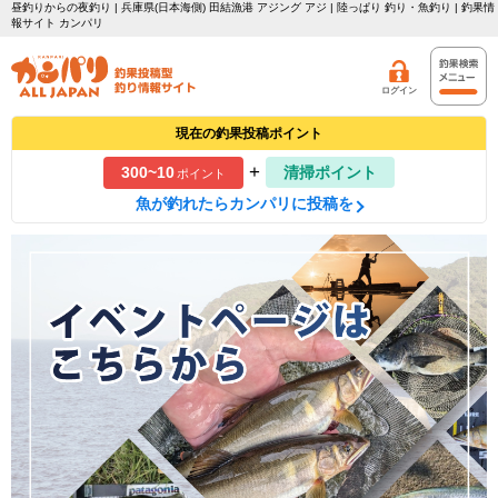
昼釣りからの夜釣り | 兵庫県(日本海側) 田結漁港 アジング アジ | 陸っぱり 釣り・魚釣り | 釣果情
報サイト カンパリ
ログイン
現在の釣果投稿ポイント
+
300~10
清掃ポイント
ポイント
魚が釣れたらカンパリに投稿を