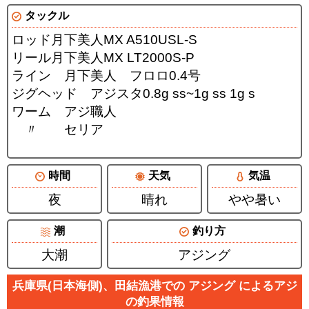
タックル
ロッド月下美人MX A510USL-S
リール月下美人MX LT2000S-P
ライン 月下美人 フロロ0.4号
ジグヘッド アジスタ0.8g ss~1g ss 1g s
ワーム アジ職人
〃 セリア
時間
天気
気温
夜
晴れ
やや暑い
潮
釣り方
大潮
アジング
兵庫県(日本海側)、田結漁港での アジング によるアジ
の釣果情報