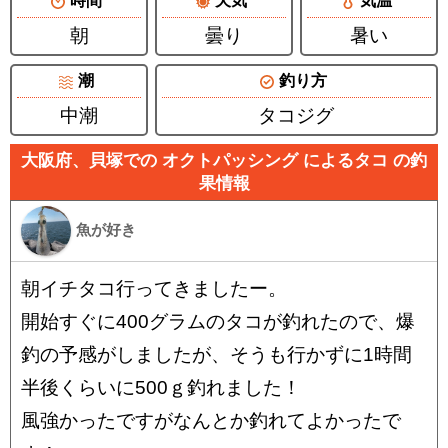
時間
天気
気温
朝
曇り
暑い
潮
釣り方
中潮
タコジグ
大阪府、貝塚での オクトパッシング によるタコ の釣
果情報
魚が好き
朝イチタコ行ってきましたー。
開始すぐに400グラムのタコが釣れたので、爆
釣の予感がしましたが、そうも行かずに1時間
半後くらいに500ｇ釣れました！
風強かったですがなんとか釣れてよかったで