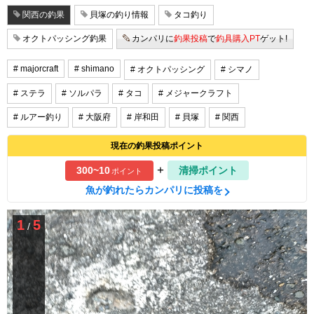
関西の釣果
貝塚の釣り情報
タコ釣り
オクトパッシング釣果
カンパリに
釣果投稿
で
釣具購入PT
ゲット!
# majorcraft
# shimano
# オクトパッシング
# シマノ
# ステラ
# ソルパラ
# タコ
# メジャークラフト
# ルアー釣り
# 大阪府
# 岸和田
# 貝塚
# 関西
現在の釣果投稿ポイント
+
300~10
清掃ポイント
ポイント
魚が釣れたらカンパリに投稿を
1
5
/