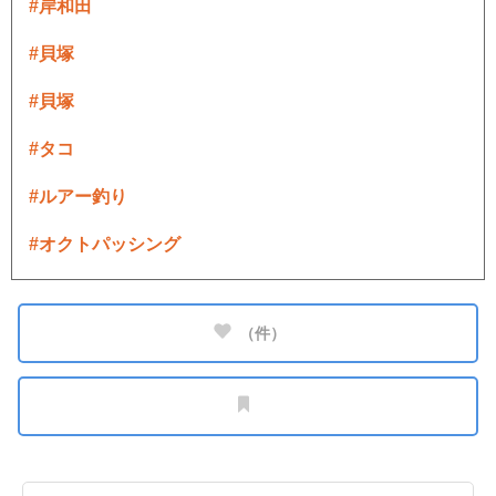
#岸和田
#貝塚
#貝塚
#タコ
#ルアー釣り
#オクトパッシング
（
件）