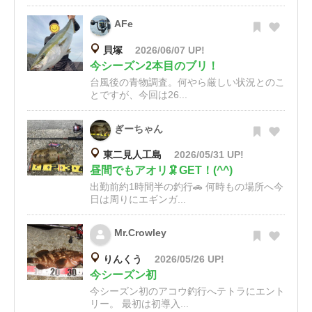
AFe
貝塚
2026/06/07 UP!
今シーズン2本目のブリ！
台風後の青物調査。何やら厳しい状況とのこ
とですが、今回は26...
ぎーちゃん
東二見人工島
2026/05/31 UP!
昼間でもアオリ🦑GET！(^^)
出勤前約1時間半の釣行🚗 何時もの場所へ今
日は周りにエギンガ...
Mr.Crowley
りんくう
2026/05/26 UP!
今シーズン初
今シーズン初のアコウ釣行へテトラにエント
リー。 最初は初導入...