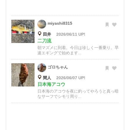
miyashi8315
田井
2026/06/11 UP!
二刀流
朝マズメに到着。今日は珍しく一番乗り。早
速エギングで始めます...
ゴロちゃん
間人
2026/06/07 UP!
日本海アコウ
日本海のアコウを夜に釣ってやろうと真っ暗
なサーフでシモリ周り...