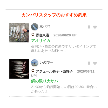
カンパリスタッフのおすすめ釣果
京パパ
香住東港
2026/06/20 UP!
アオリイカ
夜明け〜昼迄の釣果です いいタイミングで
群れにあたり2杯ヒッ...
いのぴー
アジュール舞子〜西舞子
2026/06/11
UP!
餌の限り大サバ
21:30から釣行開始 この日は20:30に時合い
があったよ...