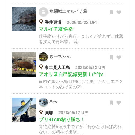
魚類戦士マルイチ君
香住東港
2026/05/22 UP!
マルイチ君快挙
仕事終わりから直行しましたが釣れず、休憩
を挟んで再出撃。 流...
ぎーちゃん
東二見人工島
2026/05/22 UP!
アオリ🦑自己記録更新！(^^)v
前回釣果から毎日釣行してましたが…エギ２
本ロストのみで🦑のア...
AFe
貝塚
2026/05/17 UP!
ブリ91cm粘り勝ち！
青物絶賛5連敗中ですが「行かなければ釣れ
ない」の精神で出撃。...