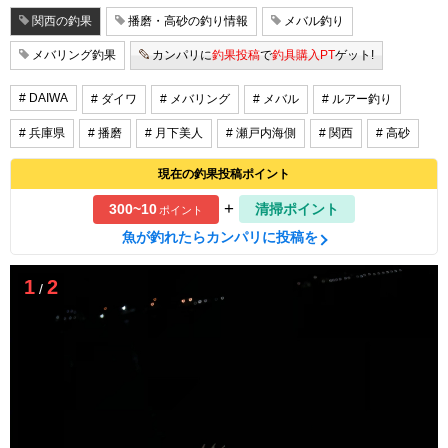
関西の釣果
播磨・高砂の釣り情報
メバル釣り
メバリング釣果
カンパリに
釣果投稿
で
釣具購入PT
ゲット!
# DAIWA
# ダイワ
# メバリング
# メバル
# ルアー釣り
# 兵庫県
# 播磨
# 月下美人
# 瀬戸内海側
# 関西
# 高砂
現在の釣果投稿ポイント
+
300~10
清掃ポイント
ポイント
魚が釣れたらカンパリに投稿を
1
2
/