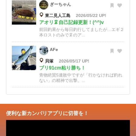
ぎーちゃん
東二見人工島
2026/05/22 UP!
アオリ🦑自己記録更新！(^^)v
前回釣果から毎日釣行してましたが…エギ２
本ロストのみで🦑のア...
AFe
貝塚
2026/05/17 UP!
ブリ91cm粘り勝ち！
青物絶賛5連敗中ですが「行かなければ釣れ
ない」の精神で出撃。...
便利な新カンパリアプリに切替を！