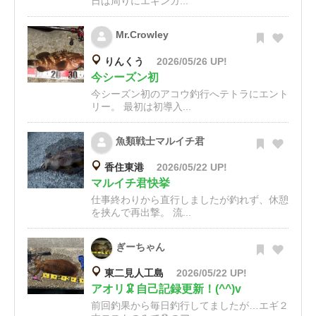
日は周りにエギンガ...
Mr.Crowley
りんくう
2026/05/26 UP!
今シーズン初
今シーズン初のアコウ釣行へテトラにエント
リー。 最初は初導入...
魚類戦士マルイチ君
香住東港
2026/05/22 UP!
マルイチ君快挙
仕事終わりから直行しましたが釣れず、休憩
を挟んで再出撃。 流...
ぎーちゃん
東二見人工島
2026/05/22 UP!
アオリ🦑自己記録更新！(^^)v
前回釣果から毎日釣行してましたが…エギ２