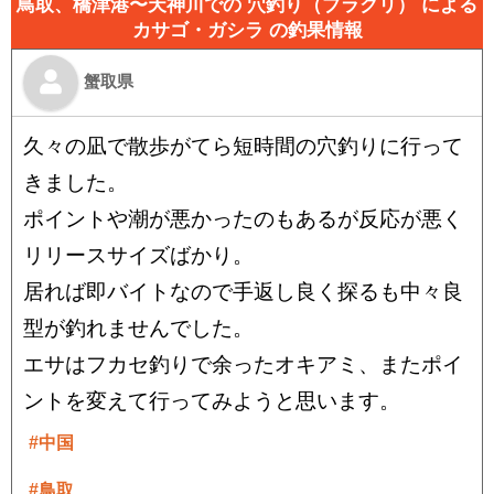
鳥取、橋津港〜天神川での 穴釣り（ブラクリ） による
カサゴ・ガシラ の釣果情報
蟹取県
久々の凪で散歩がてら短時間の穴釣りに行って
きました。
ポイントや潮が悪かったのもあるが反応が悪く
リリースサイズばかり。
居れば即バイトなので手返し良く探るも中々良
型が釣れませんでした。
エサはフカセ釣りで余ったオキアミ、またポイ
ントを変えて行ってみようと思います。
#中国
#鳥取