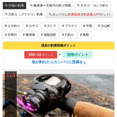
中国の釣果
橋津港〜天神川の釣り情報
カサゴ・ガシラ釣り
穴釣り（ブラクリ）釣果
カンパリに
釣果投稿
で
釣具購入PT
ゲット!
# エサ釣り
# カサゴ
# ガシラ
# ブラクリ
# 中国
# 大山町
# 天神川
# 橋津港
# 湯梨浜町
# 穴釣り
# 鳥取
現在の釣果投稿ポイント
+
300~10
清掃ポイント
ポイント
魚が釣れたらカンパリに投稿を
1
3
/