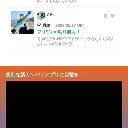
本ロストのみで🦑のア...
AFe
貝塚
2026/05/17 UP!
ブリ91cm粘り勝ち！
青物絶賛5連敗中ですが「行かなければ釣れ
ない」の精神で出撃。...
便利な新カンパリアプリに切替を！