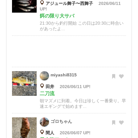
アジュール舞子〜西舞子
2026/06/11
UP!
餌の限り大サバ
21:30から釣行開始 この日は20:30に時合い
があったよ...
miyashi8315
田井
2026/06/11 UP!
二刀流
朝マズメに到着。今日は珍しく一番乗り。早
速エギングで始めます...
ゴロちゃん
間人
2026/06/07 UP!