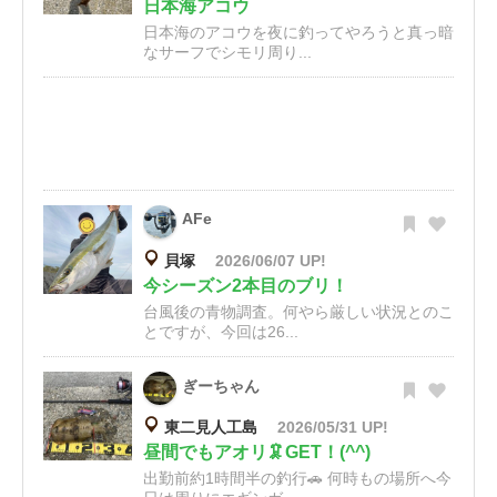
日本海アコウ
日本海のアコウを夜に釣ってやろうと真っ暗
なサーフでシモリ周り...
AFe
貝塚
2026/06/07 UP!
今シーズン2本目のブリ！
台風後の青物調査。何やら厳しい状況とのこ
とですが、今回は26...
ぎーちゃん
東二見人工島
2026/05/31 UP!
昼間でもアオリ🦑GET！(^^)
出勤前約1時間半の釣行🚗 何時もの場所へ今