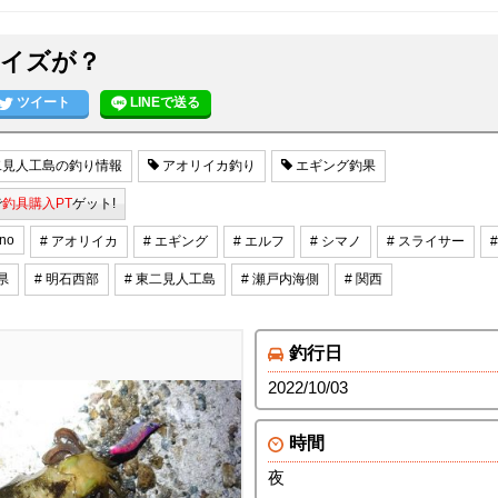
イズが？
ツイート
LINEで送る
見人工島の釣り情報
アオリイカ釣り
エギング釣果
で
釣具購入PT
ゲット!
ano
# アオリイカ
# エギング
# エルフ
# シマノ
# スライサー
県
# 明石西部
# 東二見人工島
# 瀬戸内海側
# 関西
釣行日
2022/10/03
時間
夜