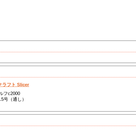
フト Slicer
フc2000
.5号（通し）