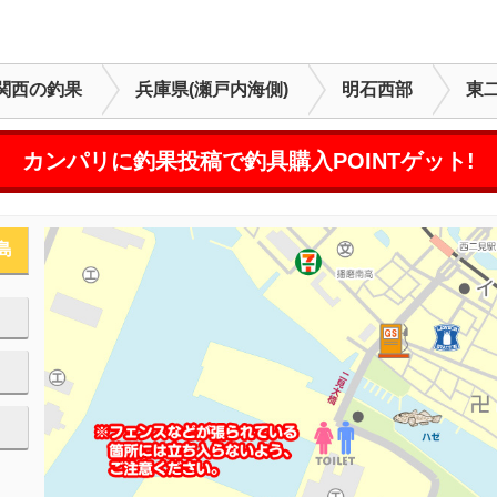
関西の釣果
兵庫県(瀬戸内海側)
明石西部
東
カンパリに釣果投稿で釣具購入POINTゲット!
島