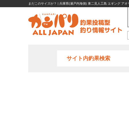
まだこのサイズが？ | 兵庫県(瀬戸内海側) 東二見人工島 エギング アオリ
サイト内釣果検索