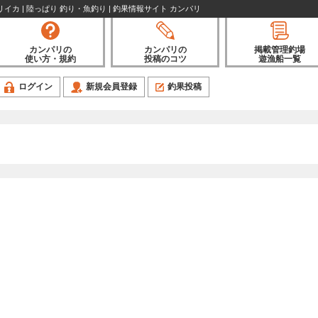
イカ | 陸っぱり 釣り・魚釣り | 釣果情報サイト カンパリ
カンパリの
カンパリの
掲載管理釣場
使い方・規約
投稿のコツ
遊漁船一覧
ログイン
新規会員登録
釣果投稿