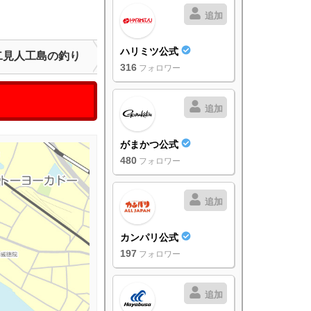
追加
ハリミツ公式
二見人工島の釣り
316
フォロワー
追加
がまかつ公式
480
フォロワー
追加
カンパリ公式
197
フォロワー
追加