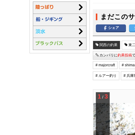
まだこのサ
シェア
関西の釣果
東二
カンパリに
釣果投稿
# majorcraft
# shim
# ルアー釣り
# 兵庫
1
3
/