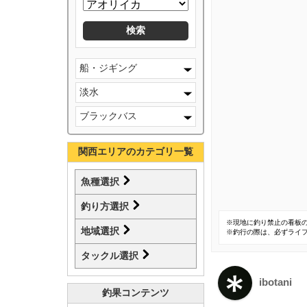
船・ジギング
淡水
ブラックバス
関西エリアのカテゴリ一覧
魚種選択
釣り方選択
※現地に釣り禁止の看板
地域選択
※釣行の際は、必ずライ
タックル選択
ibotani
釣果コンテンツ