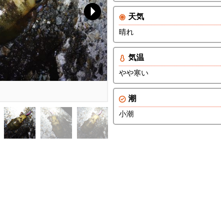
天気
晴れ
気温
やや寒い
潮
小潮