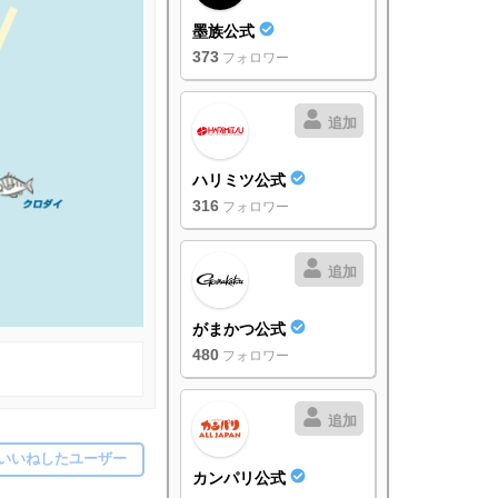
墨族公式
373
フォロワー
追加
ハリミツ公式
316
フォロワー
追加
がまかつ公式
480
フォロワー
追加
いいねしたユーザー
カンパリ公式