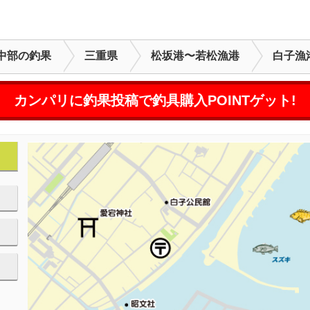
中部の釣果
三重県
松坂港〜若松漁港
白子漁
カンパリに釣果投稿で釣具購入POINTゲット!