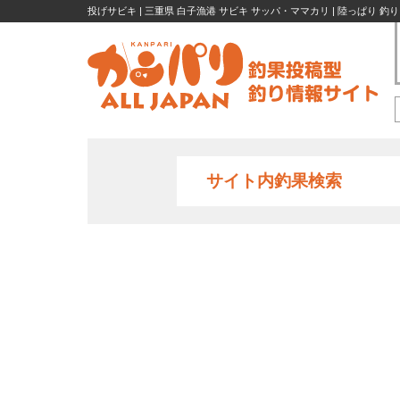
投げサビキ | 三重県 白子漁港 サビキ サッパ・ママカリ | 陸っぱり 釣
サイト内釣果検索