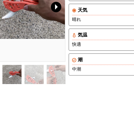
天気
晴れ
気温
快適
潮
中潮