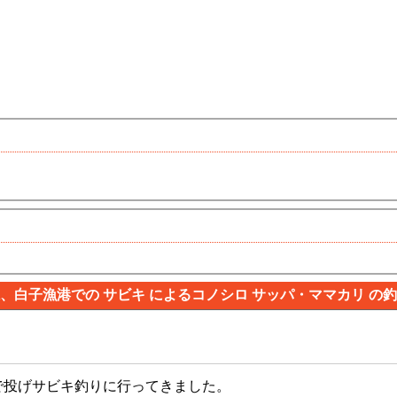
、白子漁港での サビキ によるコノシロ サッパ・ママカリ の
で投げサビキ釣りに行ってきました。