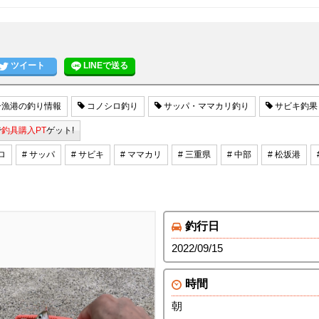
ツイート
LINEで送る
漁港の釣り情報
コノシロ釣り
サッパ・ママカリ釣り
サビキ釣果
で
釣具購入PT
ゲット!
ロ
# サッパ
# サビキ
# ママカリ
# 三重県
# 中部
# 松坂港
釣行日
2022/09/15
時間
朝