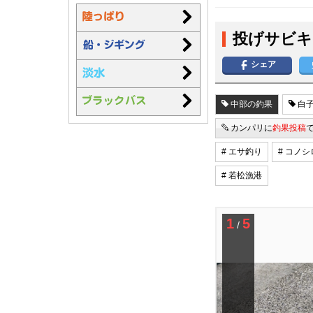
投げサビキ
シェア
中部の釣果
白子
カンパリに
釣果投稿
# エサ釣り
# コノシ
# 若松漁港
1
5
/