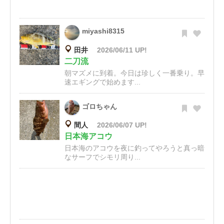
miyashi8315
田井
2026/06/11 UP!
二刀流
朝マズメに到着。今日は珍しく一番乗り。早
速エギングで始めます...
ゴロちゃん
間人
2026/06/07 UP!
日本海アコウ
日本海のアコウを夜に釣ってやろうと真っ暗
なサーフでシモリ周り...