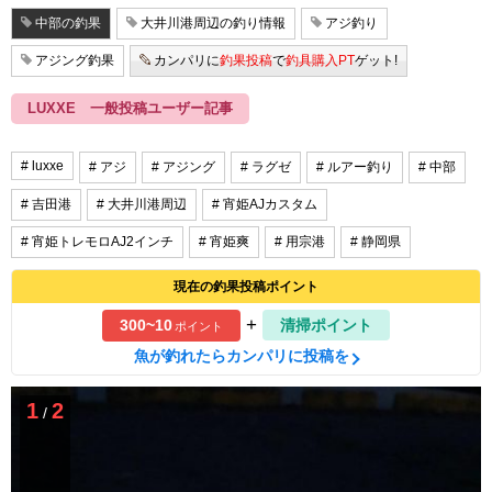
中部の釣果
大井川港周辺の釣り情報
アジ釣り
アジング釣果
カンパリに
釣果投稿
で
釣具購入PT
ゲット!
LUXXE 一般投稿ユーザー記事
# luxxe
# アジ
# アジング
# ラグゼ
# ルアー釣り
# 中部
# 吉田港
# 大井川港周辺
# 宵姫AJカスタム
# 宵姫トレモロAJ2インチ
# 宵姫爽
# 用宗港
# 静岡県
現在の釣果投稿ポイント
+
300~10
清掃ポイント
ポイント
魚が釣れたらカンパリに投稿を
1
2
/