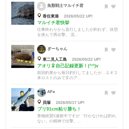
魚類戦士マルイチ君
香住東港
2026/05/22 UP!
マルイチ君快挙
仕事終わりから直行しましたが釣れず、休憩
を挟んで再出撃。 流...
ぎーちゃん
東二見人工島
2026/05/22 UP!
アオリ🦑自己記録更新！(^^)v
前回釣果から毎日釣行してましたが…エギ２
本ロストのみで🦑のア...
AFe
貝塚
2026/05/17 UP!
ブリ91cm粘り勝ち！
青物絶賛5連敗中ですが「行かなければ釣れ
ない」の精神で出撃。...