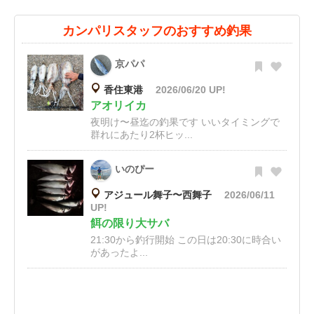
カンパリスタッフのおすすめ釣果
京パパ
香住東港
2026/06/20 UP!
アオリイカ
夜明け〜昼迄の釣果です いいタイミングで
群れにあたり2杯ヒッ...
いのぴー
アジュール舞子〜西舞子
2026/06/11
UP!
餌の限り大サバ
21:30から釣行開始 この日は20:30に時合い
があったよ...