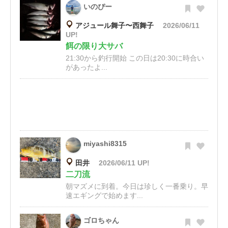
いのぴー
アジュール舞子〜西舞子
2026/06/11
UP!
餌の限り大サバ
21:30から釣行開始 この日は20:30に時合い
があったよ...
miyashi8315
田井
2026/06/11 UP!
二刀流
朝マズメに到着。今日は珍しく一番乗り。早
速エギングで始めます...
ゴロちゃん