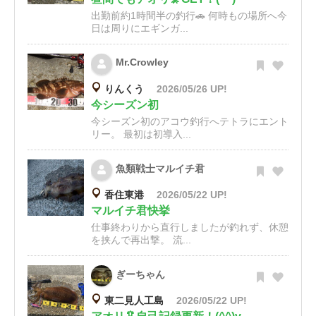
出勤前約1時間半の釣行🚗 何時もの場所へ今
日は周りにエギンガ...
Mr.Crowley
りんくう
2026/05/26 UP!
今シーズン初
今シーズン初のアコウ釣行へテトラにエント
リー。 最初は初導入...
魚類戦士マルイチ君
香住東港
2026/05/22 UP!
マルイチ君快挙
仕事終わりから直行しましたが釣れず、休憩
を挟んで再出撃。 流...
ぎーちゃん
東二見人工島
2026/05/22 UP!