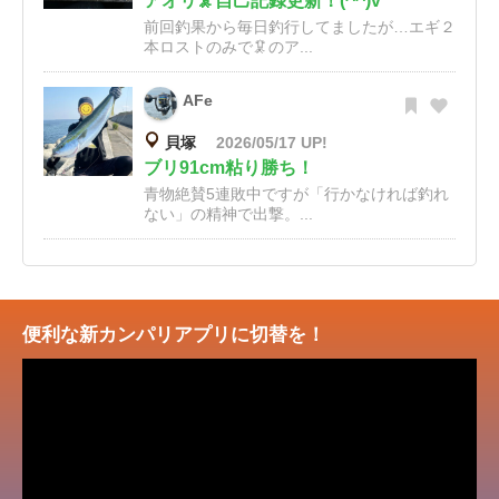
アオリ🦑自己記録更新！(^^)v
前回釣果から毎日釣行してましたが…エギ２
本ロストのみで🦑のア...
AFe
貝塚
2026/05/17 UP!
ブリ91cm粘り勝ち！
青物絶賛5連敗中ですが「行かなければ釣れ
ない」の精神で出撃。...
便利な新カンパリアプリに切替を！