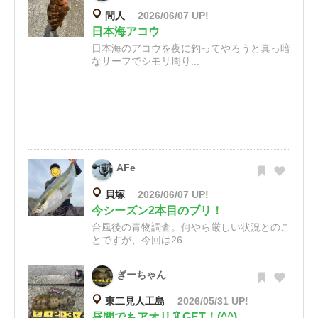
間人
2026/06/07 UP!
日本海アコウ
日本海のアコウを夜に釣ってやろうと真っ暗
なサーフでシモリ周り...
AFe
貝塚
2026/06/07 UP!
今シーズン2本目のブリ！
台風後の青物調査。何やら厳しい状況とのこ
とですが、今回は26...
ぎーちゃん
東二見人工島
2026/05/31 UP!
昼間でもアオリ🦑GET！(^^)