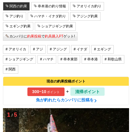
関西の釣果
串本港の釣り情報
アオリイカ釣り
アジ釣り
ハマチ・イナダ釣り
アジング釣果
エギング釣果
ショアジギング釣果
カンパリに
釣果投稿
で
釣具購入PT
ゲット!
# アオリイカ
# アジ
# アジング
# イナダ
# エギング
# ショアジギング
# ハマチ
# 串本東部
# 串本港
# 和歌山県
# 関西
現在の釣果投稿ポイント
+
300~10
清掃ポイント
ポイント
魚が釣れたらカンパリに投稿を
1
5
/