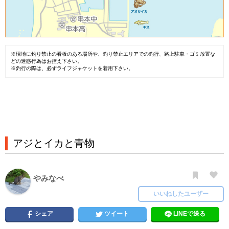
※現地に釣り禁止の看板のある場所や、釣り禁止エリアでの釣行、路上駐車・ゴミ放置な
どの迷惑行為はお控え下さい。
※釣行の際は、必ずライフジャケットを着用下さい。
アジとイカと青物
やみなべ
いいねしたユーザー
シェア
ツイート
LINEで送る