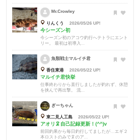
Mr.Crowley
りんくう
2026/05/26 UP!
今シーズン初
今シーズン初のアコウ釣行へテトラにエント
リー。 最初は初導入...
魚類戦士マルイチ君
香住東港
2026/05/22 UP!
マルイチ君快挙
仕事終わりから直行しましたが釣れず、休憩
を挟んで再出撃。 流...
ぎーちゃん
東二見人工島
2026/05/22 UP!
アオリ🦑自己記録更新！(^^)v
前回釣果から毎日釣行してましたが…エギ２
本ロストのみで🦑のア...