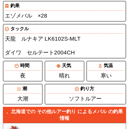
釣果
エゾメバル ×28
タックル
天龍 ルナキア LK6102S-MLT
ダイワ セルテート2004CH
時間
天気
気温
夜
晴れ
寒い
潮
釣り方
大潮
ソフトルアー
、北海道での その他ルアー釣り によるメバル の釣果
情報