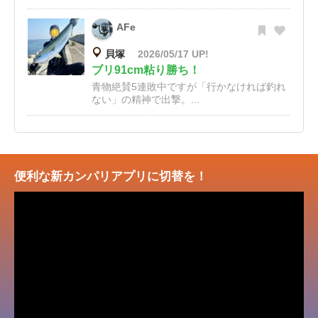
AFe
貝塚
2026/05/17 UP!
ブリ91cm粘り勝ち！
青物絶賛5連敗中ですが「行かなければ釣れ
ない」の精神で出撃。...
便利な新カンパリアプリに切替を！