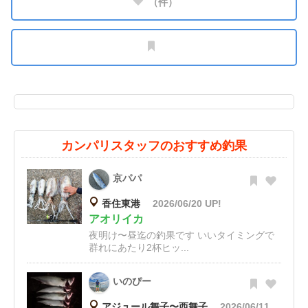
（
件）
カンパリスタッフのおすすめ釣果
京パパ
香住東港
2026/06/20 UP!
アオリイカ
夜明け〜昼迄の釣果です いいタイミングで
群れにあたり2杯ヒッ...
いのぴー
アジュール舞子〜西舞子
2026/06/11