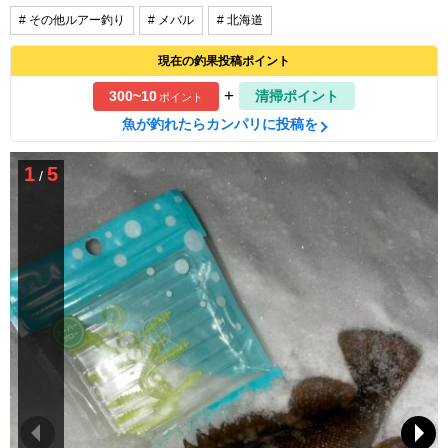
# その他ルアー釣り
# メバル
# 北海道
現在の釣果投稿ポイント
+
300~10
清掃ポイント
ポイント
魚が釣れたらカンパリに投稿を
1
5
/