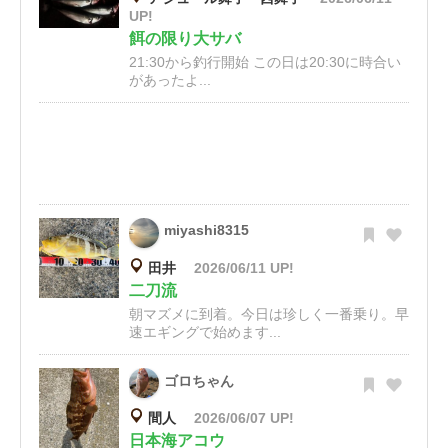
UP!
餌の限り大サバ
21:30から釣行開始 この日は20:30に時合い
があったよ...
miyashi8315
田井
2026/06/11 UP!
二刀流
朝マズメに到着。今日は珍しく一番乗り。早
速エギングで始めます...
ゴロちゃん
間人
2026/06/07 UP!
日本海アコウ