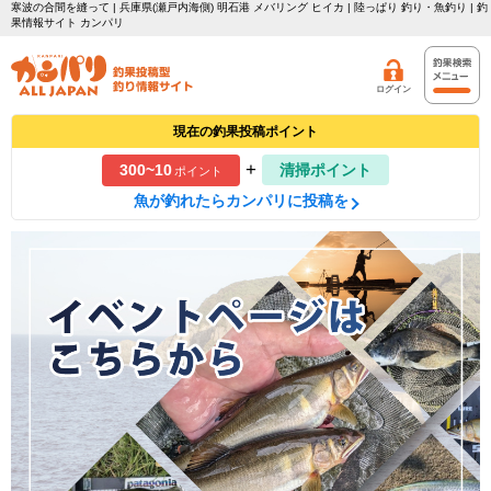
寒波の合間を縫って | 兵庫県(瀬戸内海側) 明石港 メバリング ヒイカ | 陸っぱり 釣り・魚釣り | 釣
果情報サイト カンパリ
ログイン
現在の釣果投稿ポイント
+
300~10
清掃ポイント
ポイント
魚が釣れたらカンパリに投稿を