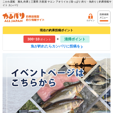
こかわ渡船 雅丸 釣果 | 三重県 方座浦 ヤエン アオリイカ | 陸っぱり 釣り・魚釣り | 釣果情報サ
イト カンパリ
ログイン
現在の釣果投稿ポイント
+
300~10
清掃ポイント
ポイント
魚が釣れたらカンパリに投稿を