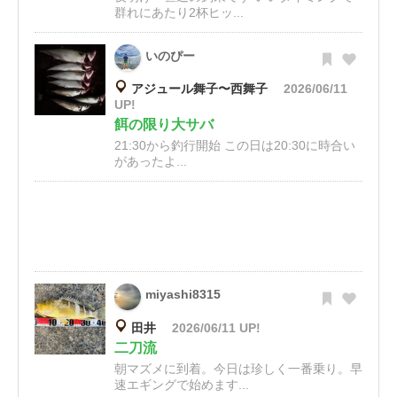
群れにあたり2杯ヒッ...
いのぴー
アジュール舞子〜西舞子
2026/06/11
UP!
餌の限り大サバ
21:30から釣行開始 この日は20:30に時合い
があったよ...
miyashi8315
田井
2026/06/11 UP!
二刀流
朝マズメに到着。今日は珍しく一番乗り。早
速エギングで始めます...