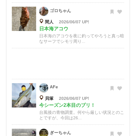
ゴロちゃん
間人
2026/06/07 UP!
日本海アコウ
日本海のアコウを夜に釣ってやろうと真っ暗
なサーフでシモリ周り...
AFe
貝塚
2026/06/07 UP!
今シーズン2本目のブリ！
台風後の青物調査。何やら厳しい状況とのこ
とですが、今回は26...
ぎーちゃん