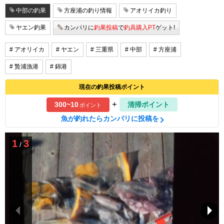
中部の釣果
方座浦の釣り情報
アオリイカ釣り
ヤエン釣果
カンパリに
釣果投稿
で
釣具購入PT
ゲット!
# アオリイカ
# ヤエン
# 三重県
# 中部
# 方座浦
# 贄浦漁港
# 錦港
現在の釣果投稿ポイント
+
300~10
清掃ポイント
ポイント
魚が釣れたらカンパリに投稿を
1
3
/