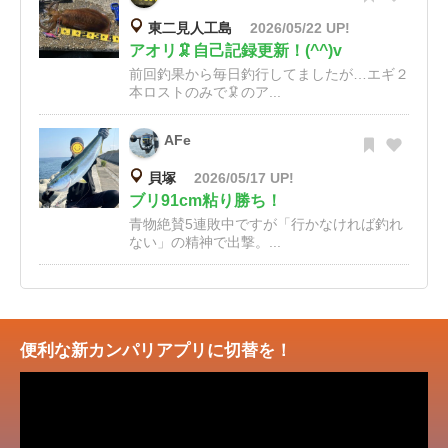
東二見人工島
2026/05/22 UP!
アオリ🦑自己記録更新！(^^)v
前回釣果から毎日釣行してましたが…エギ２
本ロストのみで🦑のア...
AFe
貝塚
2026/05/17 UP!
ブリ91cm粘り勝ち！
青物絶賛5連敗中ですが「行かなければ釣れ
ない」の精神で出撃。...
便利な新カンパリアプリに切替を！