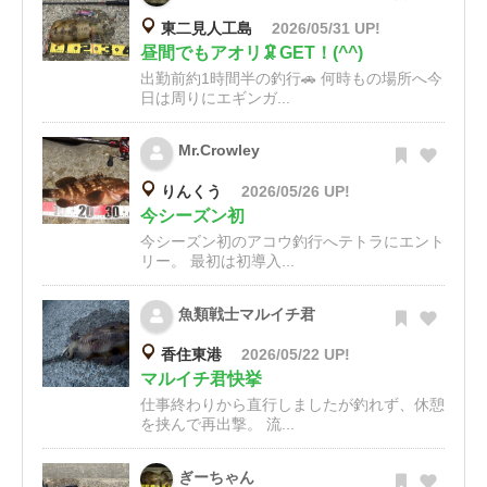
東二見人工島
2026/05/31 UP!
昼間でもアオリ🦑GET！(^^)
出勤前約1時間半の釣行🚗 何時もの場所へ今
日は周りにエギンガ...
Mr.Crowley
りんくう
2026/05/26 UP!
今シーズン初
今シーズン初のアコウ釣行へテトラにエント
リー。 最初は初導入...
魚類戦士マルイチ君
香住東港
2026/05/22 UP!
マルイチ君快挙
仕事終わりから直行しましたが釣れず、休憩
を挟んで再出撃。 流...
ぎーちゃん