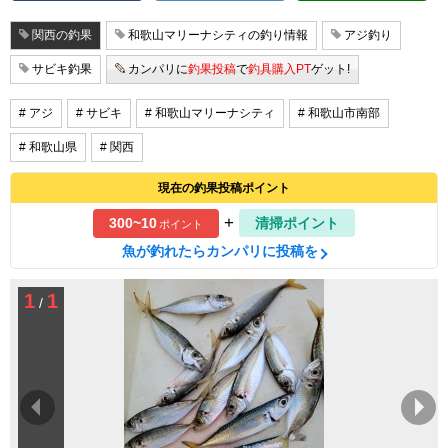
関西の釣果
和歌山マリーナシティの釣り情報
アジ釣り
サビキ釣果
カンパリに
釣果投稿
で
釣具購入PT
ゲット!
# アジ
# サビキ
# 和歌山マリーナシティ
# 和歌山市南部
# 和歌山県
# 関西
現在の釣果投稿ポイント
+
300~10
清掃ポイント
ポイント
魚が釣れたらカンパリに投稿を
1
1
/