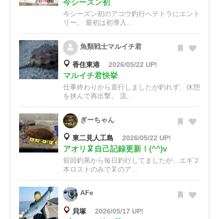
今シーズン初
今シーズン初のアコウ釣行へテトラにエント
リー。 最初は初導入...
魚類戦士マルイチ君
香住東港
2026/05/22 UP!
マルイチ君快挙
仕事終わりから直行しましたが釣れず、休憩
を挟んで再出撃。 流...
ぎーちゃん
東二見人工島
2026/05/22 UP!
アオリ🦑自己記録更新！(^^)v
前回釣果から毎日釣行してましたが…エギ２
本ロストのみで🦑のア...
AFe
貝塚
2026/05/17 UP!