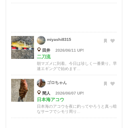
miyashi8315
田井
2026/06/11 UP!
二刀流
朝マズメに到着。今日は珍しく一番乗り。早
速エギングで始めます...
ゴロちゃん
間人
2026/06/07 UP!
日本海アコウ
日本海のアコウを夜に釣ってやろうと真っ暗
なサーフでシモリ周り...