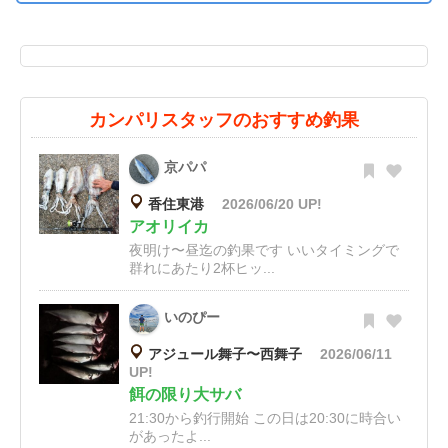
カンパリスタッフのおすすめ釣果
京パパ
香住東港
2026/06/20 UP!
アオリイカ
夜明け〜昼迄の釣果です いいタイミングで
群れにあたり2杯ヒッ...
いのぴー
アジュール舞子〜西舞子
2026/06/11
UP!
餌の限り大サバ
21:30から釣行開始 この日は20:30に時合い
があったよ...