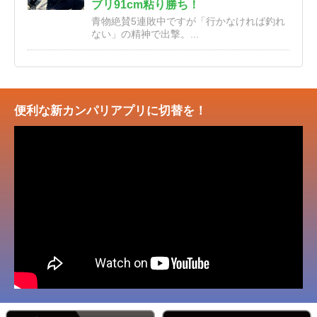
ブリ91cm粘り勝ち！
青物絶賛5連敗中ですが「行かなければ釣れ
ない」の精神で出撃。...
便利な新カンパリアプリに切替を！