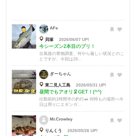
AFe
貝塚
2026/06/07 UP!
今シーズン2本目のブリ！
台風後の青物調査。何やら厳しい状況とのこ
とですが、今回は26...
ぎーちゃん
東二見人工島
2026/05/31 UP!
昼間でもアオリ🦑GET！(^^)
出勤前約1時間半の釣行🚗 何時もの場所へ今
日は周りにエギンガ...
Mr.Crowley
りんくう
2026/05/26 UP!