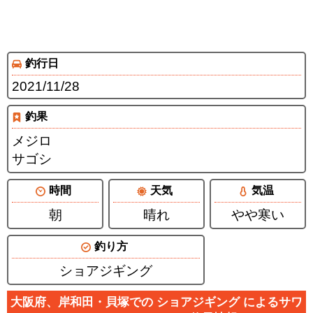
釣行日
2021/11/28
釣果
メジロ
サゴシ
時間
天気
気温
朝
晴れ
やや寒い
釣り方
ショアジギング
大阪府、岸和田・貝塚での ショアジギング によるサワ