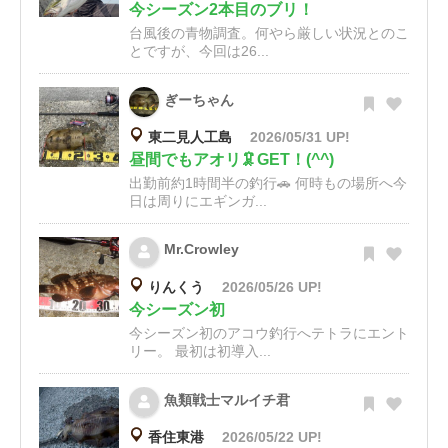
今シーズン2本目のブリ！
台風後の青物調査。何やら厳しい状況とのこ
とですが、今回は26...
ぎーちゃん
東二見人工島
2026/05/31 UP!
昼間でもアオリ🦑GET！(^^)
出勤前約1時間半の釣行🚗 何時もの場所へ今
日は周りにエギンガ...
Mr.Crowley
りんくう
2026/05/26 UP!
今シーズン初
今シーズン初のアコウ釣行へテトラにエント
リー。 最初は初導入...
魚類戦士マルイチ君
香住東港
2026/05/22 UP!