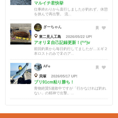
マルイチ君快挙
仕事終わりから直行しましたが釣れず、休憩
を挟んで再出撃。 流...
ぎーちゃん
東二見人工島
2026/05/22 UP!
アオリ🦑自己記録更新！(^^)v
前回釣果から毎日釣行してましたが…エギ２
本ロストのみで🦑のア...
AFe
貝塚
2026/05/17 UP!
ブリ91cm粘り勝ち！
青物絶賛5連敗中ですが「行かなければ釣れ
ない」の精神で出撃。...