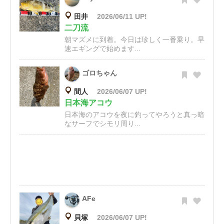
田井
2026/06/11 UP!
二刀流
朝マズメに到着。今日は珍しく一番乗り。早
速エギングで始めます...
ゴロちゃん
間人
2026/06/07 UP!
日本海アコウ
日本海のアコウを夜に釣ってやろうと真っ暗
なサーフでシモリ周り...
AFe
貝塚
2026/06/07 UP!