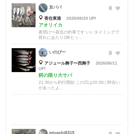
京パパ
香住東港
2026/06/20 UP!
アオリイカ
夜明け〜昼迄の釣果です いいタイミングで
群れにあたり2杯ヒッ...
いのぴー
アジュール舞子〜西舞子
2026/06/11
UP!
餌の限り大サバ
21:30から釣行開始 この日は20:30に時合い
があったよ...
miyashi8315