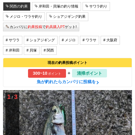
関西の釣果
岸和田・貝塚の釣り情報
サワラ釣り
メジロ・ワラサ釣り
ショアジギング釣果
カンパリに
釣果投稿
で
釣具購入PT
ゲット!
# サワラ
# ショアジギング
# メジロ
# ワラサ
# 大阪府
# 岸和田
# 貝塚
# 関西
現在の釣果投稿ポイント
+
300~10
清掃ポイント
ポイント
魚が釣れたらカンパリに投稿を
1
3
/