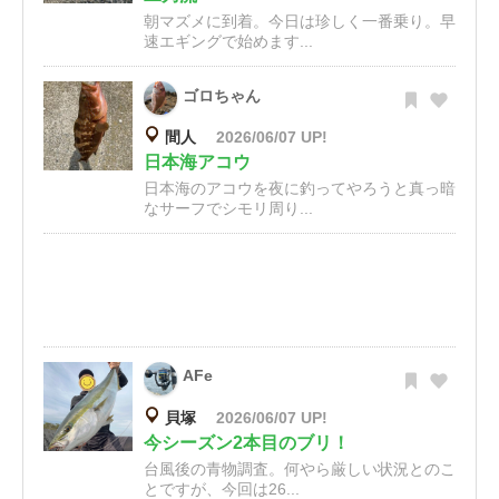
朝マズメに到着。今日は珍しく一番乗り。早
速エギングで始めます...
ゴロちゃん
間人
2026/06/07 UP!
日本海アコウ
日本海のアコウを夜に釣ってやろうと真っ暗
なサーフでシモリ周り...
AFe
貝塚
2026/06/07 UP!
今シーズン2本目のブリ！
台風後の青物調査。何やら厳しい状況とのこ
とですが、今回は26...