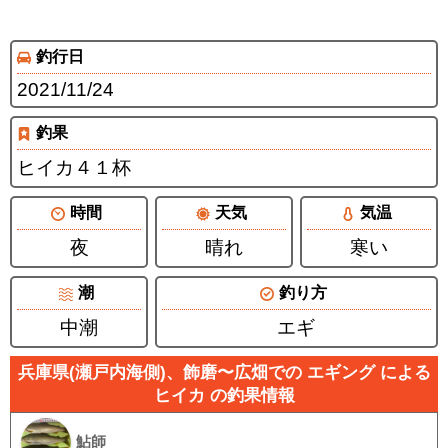
釣行日
2021/11/24
釣果
ヒイカ４１杯
時間
天気
気温
夜
晴れ
寒い
潮
釣り方
中潮
エギ
兵庫県(瀬戸内海側)、飾磨〜広畑での エギング による
ヒイカ の釣果情報
鮎師