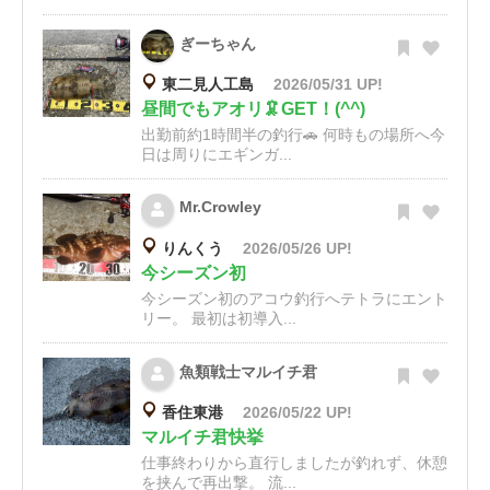
ぎーちゃん
東二見人工島
2026/05/31 UP!
昼間でもアオリ🦑GET！(^^)
出勤前約1時間半の釣行🚗 何時もの場所へ今
日は周りにエギンガ...
Mr.Crowley
りんくう
2026/05/26 UP!
今シーズン初
今シーズン初のアコウ釣行へテトラにエント
リー。 最初は初導入...
魚類戦士マルイチ君
香住東港
2026/05/22 UP!
マルイチ君快挙
仕事終わりから直行しましたが釣れず、休憩
を挟んで再出撃。 流...