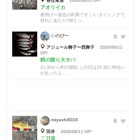
香住東港
2026/06/20 UP!
アオリイカ
夜明け〜昼迄の釣果です いいタイミングで
群れにあたり2杯ヒッ...
いのぴー
アジュール舞子〜西舞子
2026/06/11
UP!
餌の限り大サバ
21:30から釣行開始 この日は20:30に時合い
があったよ...
miyashi8315
田井
2026/06/11 UP!
二刀流