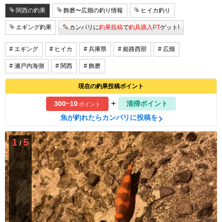
関西の釣果
飾磨〜広畑の釣り情報
ヒイカ釣り
エギング釣果
カンパリに
釣果投稿
で
釣具購入PT
ゲット!
# エギング
# ヒイカ
# 兵庫県
# 姫路西部
# 広畑
# 瀬戸内海側
# 関西
# 飾磨
現在の釣果投稿ポイント
+
300~10
清掃ポイント
ポイント
魚が釣れたらカンパリに投稿を
1
5
/