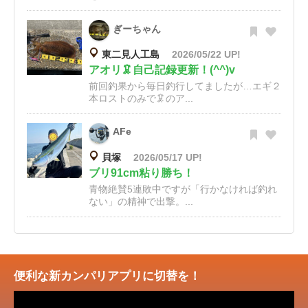
ぎーちゃん
東二見人工島
2026/05/22 UP!
アオリ🦑自己記録更新！(^^)v
前回釣果から毎日釣行してましたが…エギ２
本ロストのみで🦑のア...
AFe
貝塚
2026/05/17 UP!
ブリ91cm粘り勝ち！
青物絶賛5連敗中ですが「行かなければ釣れ
ない」の精神で出撃。...
便利な新カンパリアプリに切替を！