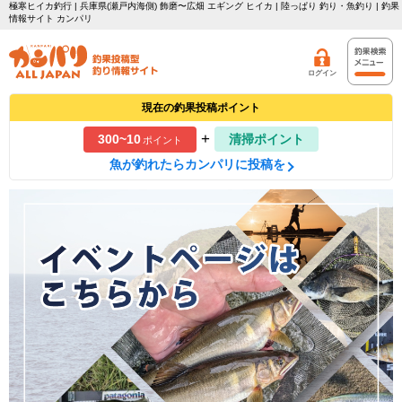
極寒ヒイカ釣行 | 兵庫県(瀬戸内海側) 飾磨〜広畑 エギング ヒイカ | 陸っぱり 釣り・魚釣り | 釣果
情報サイト カンパリ
ログイン
現在の釣果投稿ポイント
+
300~10
清掃ポイント
ポイント
魚が釣れたらカンパリに投稿を