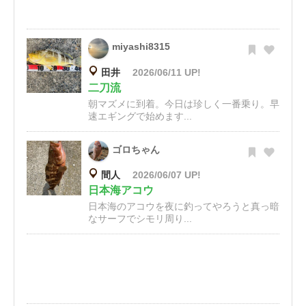
miyashi8315
田井
2026/06/11 UP!
二刀流
朝マズメに到着。今日は珍しく一番乗り。早
速エギングで始めます...
ゴロちゃん
間人
2026/06/07 UP!
日本海アコウ
日本海のアコウを夜に釣ってやろうと真っ暗
なサーフでシモリ周り...