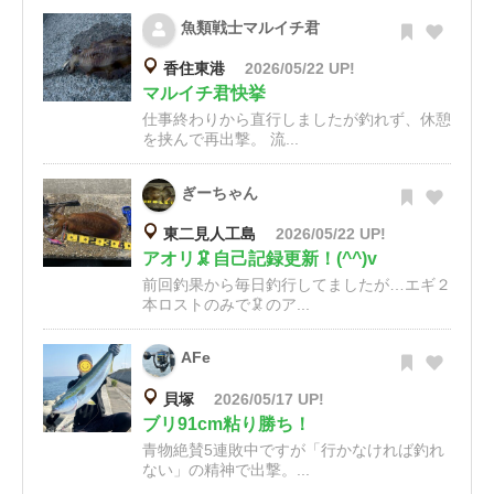
魚類戦士マルイチ君
香住東港
2026/05/22 UP!
マルイチ君快挙
仕事終わりから直行しましたが釣れず、休憩
を挟んで再出撃。 流...
ぎーちゃん
東二見人工島
2026/05/22 UP!
アオリ🦑自己記録更新！(^^)v
前回釣果から毎日釣行してましたが…エギ２
本ロストのみで🦑のア...
AFe
貝塚
2026/05/17 UP!
ブリ91cm粘り勝ち！
青物絶賛5連敗中ですが「行かなければ釣れ
ない」の精神で出撃。...