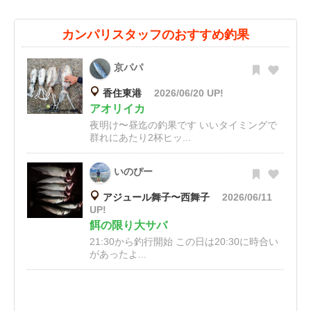
カンパリスタッフのおすすめ釣果
京パパ
香住東港
2026/06/20 UP!
アオリイカ
夜明け〜昼迄の釣果です いいタイミングで
群れにあたり2杯ヒッ...
いのぴー
アジュール舞子〜西舞子
2026/06/11
UP!
餌の限り大サバ
21:30から釣行開始 この日は20:30に時合い
があったよ...