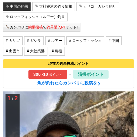
中国の釣果
大社築港の釣り情報
カサゴ・ガシラ釣り
ロックフィッシュ（ルアー）釣果
カンパリに
釣果投稿
で
釣具購入PT
ゲット!
# カサゴ
# ガシラ
# ルアー
# ロックフィッシュ
# 中国
# 出雲市
# 大社築港
# 島根
現在の釣果投稿ポイント
+
300~10
清掃ポイント
ポイント
魚が釣れたらカンパリに投稿を
1
2
/