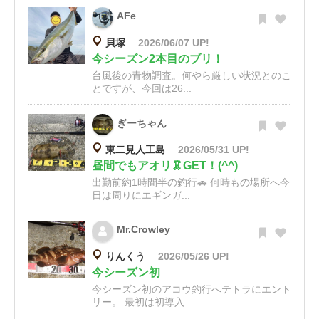
AFe
貝塚
2026/06/07 UP!
今シーズン2本目のブリ！
台風後の青物調査。何やら厳しい状況とのこ
とですが、今回は26...
ぎーちゃん
東二見人工島
2026/05/31 UP!
昼間でもアオリ🦑GET！(^^)
出勤前約1時間半の釣行🚗 何時もの場所へ今
日は周りにエギンガ...
Mr.Crowley
りんくう
2026/05/26 UP!
今シーズン初
今シーズン初のアコウ釣行へテトラにエント
リー。 最初は初導入...