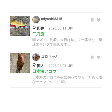
miyashi8315
田井
2026/06/11 UP!
二刀流
朝マズメに到着。今日は珍しく一番乗り。早
速エギングで始めます...
ゴロちゃん
間人
2026/06/07 UP!
日本海アコウ
日本海のアコウを夜に釣ってやろうと真っ暗
なサーフでシモリ周り...