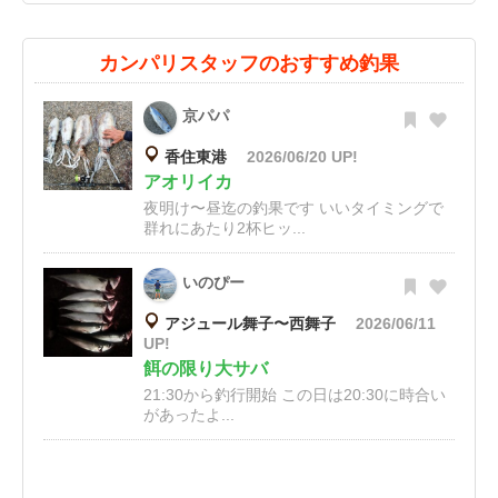
カンパリスタッフのおすすめ釣果
京パパ
香住東港
2026/06/20 UP!
アオリイカ
夜明け〜昼迄の釣果です いいタイミングで
群れにあたり2杯ヒッ...
いのぴー
アジュール舞子〜西舞子
2026/06/11
UP!
餌の限り大サバ
21:30から釣行開始 この日は20:30に時合い
があったよ...