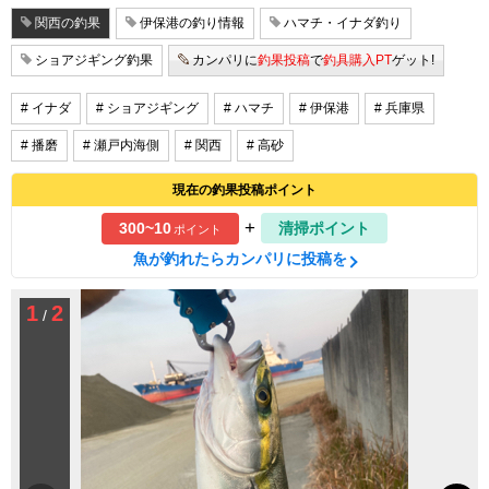
関西の釣果
伊保港の釣り情報
ハマチ・イナダ釣り
ショアジギング釣果
カンパリに
釣果投稿
で
釣具購入PT
ゲット!
# イナダ
# ショアジギング
# ハマチ
# 伊保港
# 兵庫県
# 播磨
# 瀬戸内海側
# 関西
# 高砂
現在の釣果投稿ポイント
+
300~10
清掃ポイント
ポイント
魚が釣れたらカンパリに投稿を
1
2
/