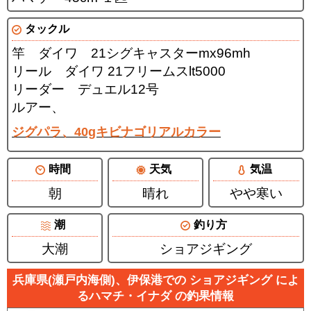
タックル
竿 ダイワ 21シグキャスターmx96mh
リール ダイワ 21フリームスlt5000
リーダー デュエル12号
ルアー、
ジグパラ、40gキビナゴリアルカラー
時間
天気
気温
朝
晴れ
やや寒い
潮
釣り方
大潮
ショアジギング
兵庫県(瀬戸内海側)、伊保港での ショアジギング によ
るハマチ・イナダ の釣果情報