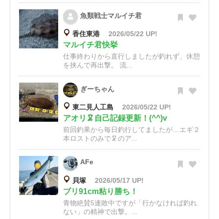
魚類戦士マルイチ君
香住東港
2026/05/22 UP!
マルイチ君快挙
仕事終わりから直行しましたが釣れず、休憩
を挟んで再出撃。 流...
ぎーちゃん
東二見人工島
2026/05/22 UP!
アオリ🦑自己記録更新！(^^)v
前回釣果から毎日釣行してましたが…エギ２
本ロストのみで🦑のア...
AFe
貝塚
2026/05/17 UP!
ブリ91cm粘り勝ち！
青物絶賛5連敗中ですが「行かなければ釣れ
ない」の精神で出撃。...