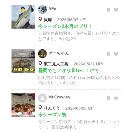
AFe
貝塚
2026/06/07 UP!
今シーズン2本目のブリ！
台風後の青物調査。何やら厳しい状況とのこ
とですが、今回は26...
ぎーちゃん
東二見人工島
2026/05/31 UP!
昼間でもアオリ🦑GET！(^^)
出勤前約1時間半の釣行🚗 何時もの場所へ今
日は周りにエギンガ...
Mr.Crowley
りんくう
2026/05/26 UP!
今シーズン初
今シーズン初のアコウ釣行へテトラにエント
リー。 最初は初導入...