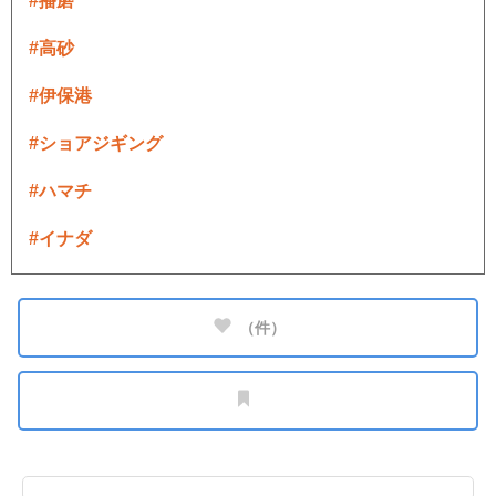
#播磨
#高砂
#伊保港
#ショアジギング
#ハマチ
#イナダ
（
件）