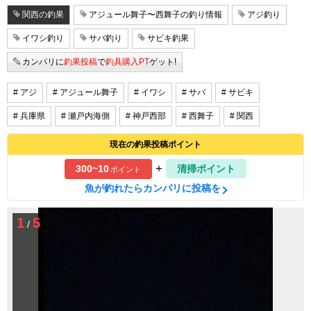
関西の釣果
アジュール舞子〜西舞子の釣り情報
アジ釣り
イワシ釣り
サバ釣り
サビキ釣果
カンパリに
釣果投稿
で
釣具購入PT
ゲット!
# アジ
# アジュール舞子
# イワシ
# サバ
# サビキ
# 兵庫県
# 瀬戸内海側
# 神戸西部
# 西舞子
# 関西
現在の釣果投稿ポイント
+
300~10
清掃ポイント
ポイント
魚が釣れたらカンパリに投稿を
1
5
/