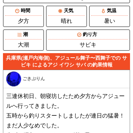
時間
天気
気温
夕方
晴れ
暑い
潮
釣り方
大潮
サビキ
兵庫県(瀬戸内海側)、アジュール舞子〜西舞子での サ
ビキ によるアジ イワシ サバ の釣果情報
ごきぷりん
三連休初日、朝寝坊したため夕方からアジュー
ルへ行ってきました。
五時から釣りスタートしましたが連日の猛暑！
まだ人少なめでした。