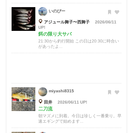
いのぴー
アジュール舞子〜西舞子
2026/06/11
UP!
餌の限り大サバ
21:30から釣行開始 この日は20:30に時合い
があったよ...
miyashi8315
田井
2026/06/11 UP!
二刀流
朝マズメに到着。今日は珍しく一番乗り。早
速エギングで始めます...