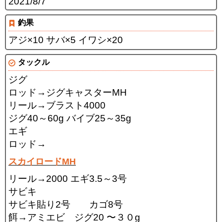
2021/8/7
釣果
アジ×10 サバ×5 イワシ×20
タックル
ジグ
ロッド→ジグキャスターMH
リール→ブラスト4000
ジグ40～60g バイブ25～35g
エギ
ロッド→
スカイロードMH
リール→2000 エギ3.5～3号
サビキ
サビキ貼り2号 カゴ8号
餌→アミエビ ジグ20 〜３０g