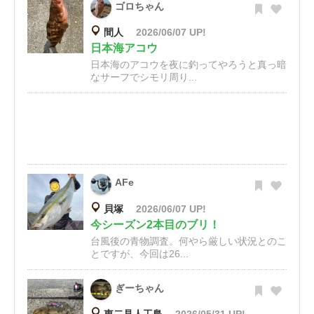
ゴロちゃん
間人
2026/06/07 UP!
日本海アコウ
日本海のアコウを夜に釣ってやろうと真っ暗
なサーフでシモリ周り...
AFe
貝塚
2026/06/07 UP!
今シーズン2本目のブリ！
台風後の青物調査。何やら厳しい状況とのこ
とですが、今回は26...
ぎーちゃん