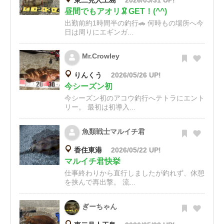
東二見人工島
2026/05/31 UP!
昼間でもアオリ🦑GET！(^^)
出勤前約1時間半の釣行🚗 何時もの場所へ今
日は周りにエギンガ...
Mr.Crowley
りんくう
2026/05/26 UP!
今シーズン初
今シーズン初のアコウ釣行へテトラにエント
リー。 最初は初導入...
魚類戦士マルイチ君
香住東港
2026/05/22 UP!
マルイチ君快挙
仕事終わりから直行しましたが釣れず、休憩
を挟んで再出撃。 流...
ぎーちゃん