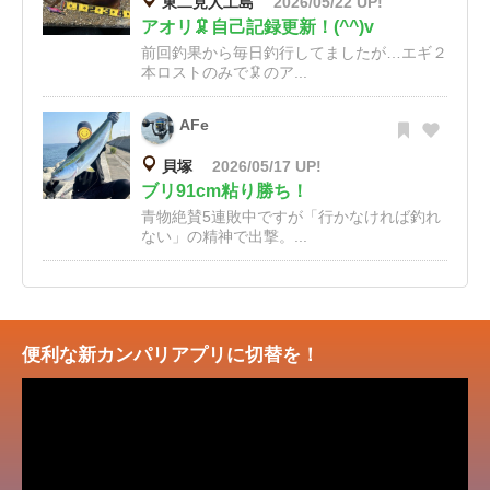
東二見人工島
2026/05/22 UP!
アオリ🦑自己記録更新！(^^)v
前回釣果から毎日釣行してましたが…エギ２
本ロストのみで🦑のア...
AFe
貝塚
2026/05/17 UP!
ブリ91cm粘り勝ち！
青物絶賛5連敗中ですが「行かなければ釣れ
ない」の精神で出撃。...
便利な新カンパリアプリに切替を！