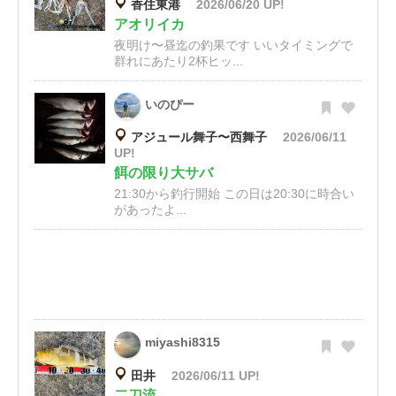
香住東港
2026/06/20 UP!
アオリイカ
夜明け〜昼迄の釣果です いいタイミングで
群れにあたり2杯ヒッ...
いのぴー
アジュール舞子〜西舞子
2026/06/11
UP!
餌の限り大サバ
21:30から釣行開始 この日は20:30に時合い
があったよ...
miyashi8315
田井
2026/06/11 UP!
二刀流