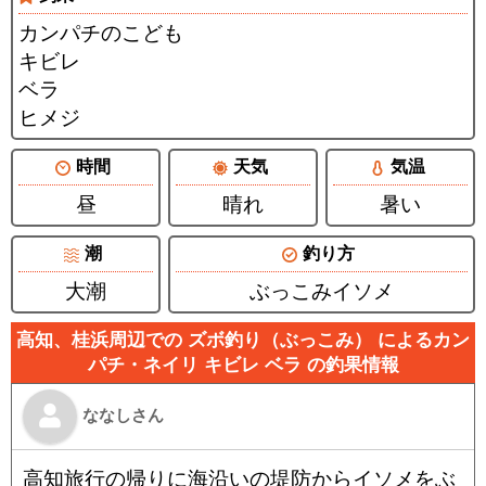
カンパチのこども
キビレ
ベラ
ヒメジ
時間
天気
気温
昼
晴れ
暑い
潮
釣り方
大潮
ぶっこみイソメ
高知、桂浜周辺での ズボ釣り（ぶっこみ） によるカン
パチ・ネイリ キビレ ベラ の釣果情報
ななしさん
高知旅行の帰りに海沿いの堤防からイソメをぶ