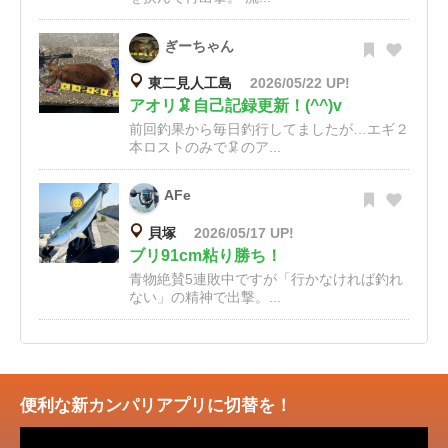
ぎーちゃん
東二見人工島
2026/05/22 UP!
アオリ🦑自己記録更新！(^^)v
前回釣果から毎日釣行してましたが…エギ２
本ロストのみで🦑のア...
AFe
貝塚
2026/05/17 UP!
ブリ91cm粘り勝ち！
青物絶賛5連敗中ですが「行かなければ釣れ
ない」の精神で出撃。...
便利な新カンパリアプリに切替を！