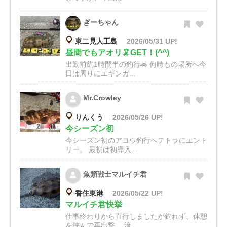
ぎーちゃん
東二見人工島
2026/05/31 UP!
昼間でもアオリ🦑GET！(^^)
出勤前約1時間半の釣行🚗 何時もの場所へ今
日は周りにエギンガ...
Mr.Crowley
りんくう
2026/05/26 UP!
今シーズン初
今シーズン初のアコウ釣行へテトラにエント
リー。 最初は初導入...
魚類戦士マルイチ君
香住東港
2026/05/22 UP!
マルイチ君快挙
仕事終わりから直行しましたが釣れず、休憩
を挟んで再出撃。 流...