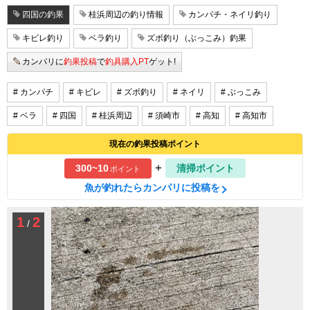
四国の釣果
桂浜周辺の釣り情報
カンパチ・ネイリ釣り
キビレ釣り
ベラ釣り
ズボ釣り（ぶっこみ）釣果
カンパリに
釣果投稿
で
釣具購入PT
ゲット!
# カンパチ
# キビレ
# ズボ釣り
# ネイリ
# ぶっこみ
# ベラ
# 四国
# 桂浜周辺
# 須崎市
# 高知
# 高知市
現在の釣果投稿ポイント
+
300~10
清掃ポイント
ポイント
魚が釣れたらカンパリに投稿を
1
2
/