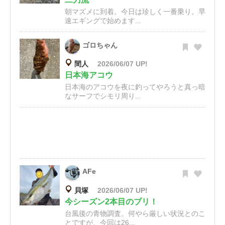
朝マズメに到着。今日は珍しく一番乗り。早
速エギングで始めます...
ゴロちゃん
間人
2026/06/07 UP!
日本海アコウ
日本海のアコウを夜に釣ってやろうと真っ暗
なサーフでシモリ周り...
AFe
貝塚
2026/06/07 UP!
今シーズン2本目のブリ！
台風後の青物調査。何やら厳しい状況とのこ
とですが、今回は26...