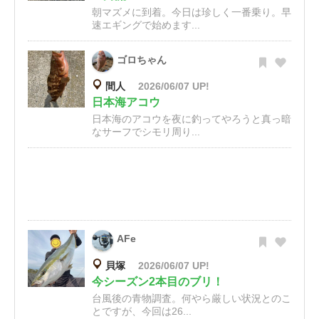
朝マズメに到着。今日は珍しく一番乗り。早
速エギングで始めます...
ゴロちゃん
間人
2026/06/07 UP!
日本海アコウ
日本海のアコウを夜に釣ってやろうと真っ暗
なサーフでシモリ周り...
AFe
貝塚
2026/06/07 UP!
今シーズン2本目のブリ！
台風後の青物調査。何やら厳しい状況とのこ
とですが、今回は26...