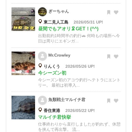
ぎーちゃん
東二見人工島
2026/05/31 UP!
昼間でもアオリ🦑GET！(^^)
出勤前約1時間半の釣行🚗 何時もの場所へ今
日は周りにエギンガ...
Mr.Crowley
りんくう
2026/05/26 UP!
今シーズン初
今シーズン初のアコウ釣行へテトラにエント
リー。 最初は初導入...
魚類戦士マルイチ君
香住東港
2026/05/22 UP!
マルイチ君快挙
仕事終わりから直行しましたが釣れず、休憩
を挟んで再出撃。 流...