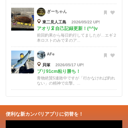
ぎーちゃん
東二見人工島
2026/05/22 UP!
アオリ🦑自己記録更新！(^^)v
前回釣果から毎日釣行してましたが…エギ２
本ロストのみで🦑のア...
AFe
貝塚
2026/05/17 UP!
ブリ91cm粘り勝ち！
青物絶賛5連敗中ですが「行かなければ釣れ
ない」の精神で出撃。...
便利な新カンパリアプリに切替を！