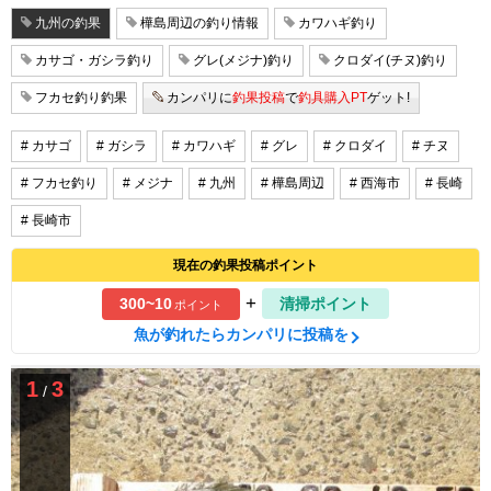
九州の釣果
樺島周辺の釣り情報
カワハギ釣り
カサゴ・ガシラ釣り
グレ(メジナ)釣り
クロダイ(チヌ)釣り
フカセ釣り釣果
カンパリに
釣果投稿
で
釣具購入PT
ゲット!
# カサゴ
# ガシラ
# カワハギ
# グレ
# クロダイ
# チヌ
# フカセ釣り
# メジナ
# 九州
# 樺島周辺
# 西海市
# 長崎
# 長崎市
現在の釣果投稿ポイント
+
300~10
清掃ポイント
ポイント
魚が釣れたらカンパリに投稿を
1
3
/