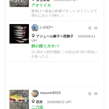
アオリイカ
夜明け〜昼迄の釣果です いいタイミングで
群れにあたり2杯ヒッ...
いのぴー
アジュール舞子〜西舞子
2026/06/11
UP!
餌の限り大サバ
21:30から釣行開始 この日は20:30に時合い
があったよ...
miyashi8315
田井
2026/06/11 UP!
二刀流