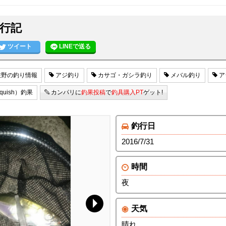
行記
ツイート
LINEで送る
野の釣り情報
アジ釣り
カサゴ・ガシラ釣り
メバル釣り
ア
uish）釣果
カンパリに
釣果投稿
で
釣具購入PT
ゲット!
釣行日
2016/7/31
時間
夜
天気
晴れ