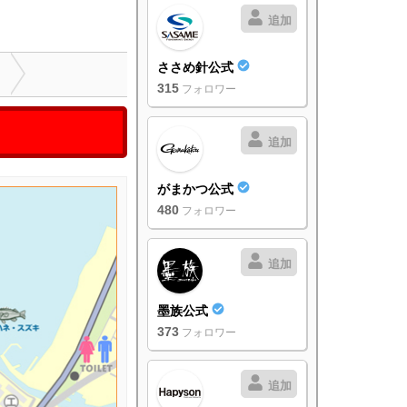
追加
ささめ針公式
315
フォロワー
追加
がまかつ公式
480
フォロワー
追加
墨族公式
373
フォロワー
追加