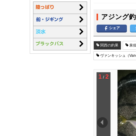
アジング釣
シェア
関西の釣果
泉佐
ヴァンキッシュ（Vanq
1
2
/