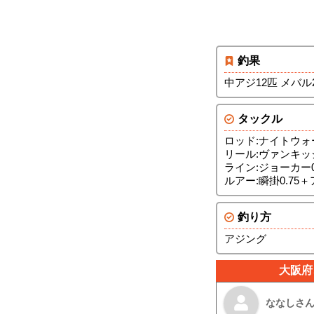
釣果
中アジ12匹 メバル
タックル
ロッド:ナイトウォ
リール:ヴァンキッ
ライン:ジョーカー0
ルアー:瞬掛0.75
釣り方
アジング
大阪府
ななしさ