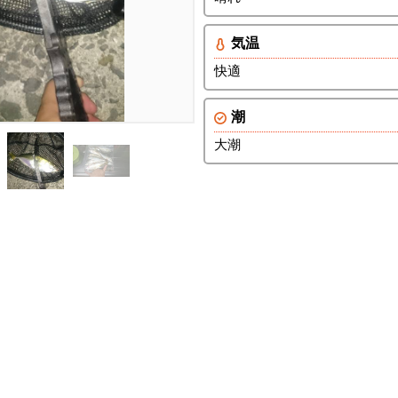
気温
快適
潮
大潮