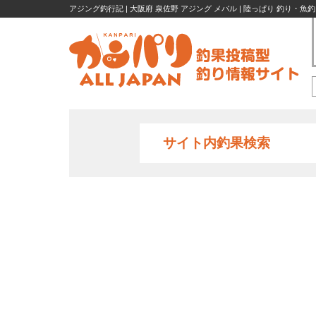
アジング釣行記 | 大阪府 泉佐野 アジング メバル | 陸っぱり 釣り・魚釣
サイト内釣果検索