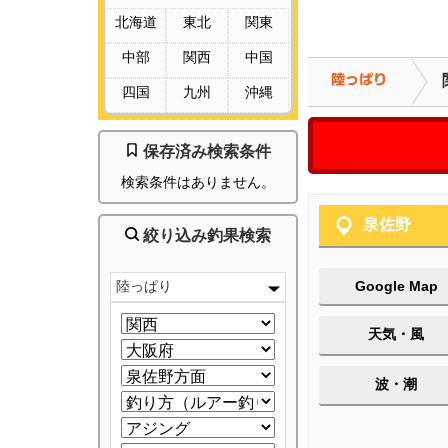
北海道
東北
関東
中部
関西
中国
四国
九州
沖縄
保存済み検索条件
検索条件はありません。
泉佐野
絞り込み釣果検索
陸っぱり
Google Map
天気・風
波・潮