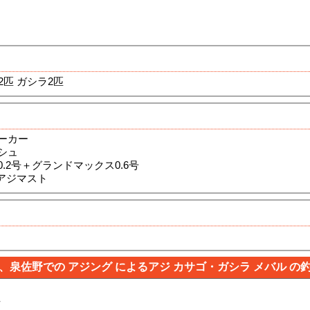
2匹 ガシラ2匹
ーカー
シュ
.2号＋グランドマックス0.6号
＋アジマスト
、泉佐野での アジング によるアジ カサゴ・ガシラ メバル の
ん