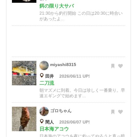
餌の限り大サバ
21:30から釣行開始 この日は20:30に時合い
があったよ...
miyashi8315
田井
2026/06/11 UP!
二刀流
朝マズメに到着。今日は珍しく一番乗り。早
速エギングで始めます...
ゴロちゃん
間人
2026/06/07 UP!
日本海アコウ
日本海のアコウを夜に釣ってやろうと真っ暗