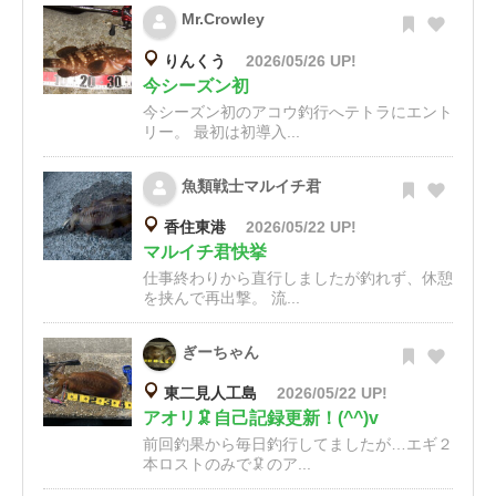
Mr.Crowley
りんくう
2026/05/26 UP!
今シーズン初
今シーズン初のアコウ釣行へテトラにエント
リー。 最初は初導入...
魚類戦士マルイチ君
香住東港
2026/05/22 UP!
マルイチ君快挙
仕事終わりから直行しましたが釣れず、休憩
を挟んで再出撃。 流...
ぎーちゃん
東二見人工島
2026/05/22 UP!
アオリ🦑自己記録更新！(^^)v
前回釣果から毎日釣行してましたが…エギ２
本ロストのみで🦑のア...