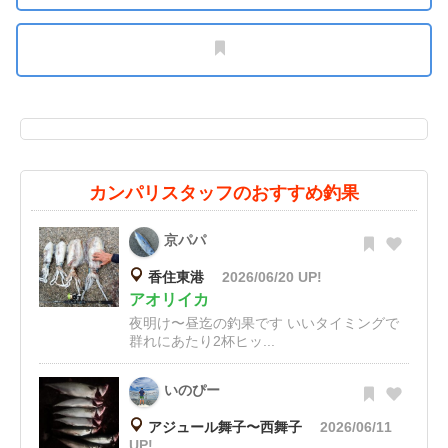
カンパリスタッフのおすすめ釣果
京パパ
香住東港
2026/06/20 UP!
アオリイカ
夜明け〜昼迄の釣果です いいタイミングで
群れにあたり2杯ヒッ...
いのぴー
アジュール舞子〜西舞子
2026/06/11
UP!