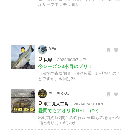
なサーフでシモリ周り...
AFe
貝塚
2026/06/07 UP!
今シーズン2本目のブリ！
台風後の青物調査。何やら厳しい状況とのこ
とですが、今回は26...
ぎーちゃん
東二見人工島
2026/05/31 UP!
昼間でもアオリ🦑GET！(^^)
出勤前約1時間半の釣行🚗 何時もの場所へ今
日は周りにエギンガ...