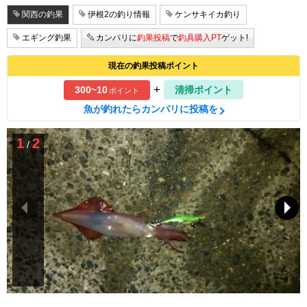
関西の釣果
伊根2の釣り情報
ケンサキイカ釣り
エギング釣果
カンパリに
釣果投稿
で
釣具購入PT
ゲット!
現在の釣果投稿ポイント
+
300~10
清掃ポイント
ポイント
魚が釣れたらカンパリに投稿を
1
2
/