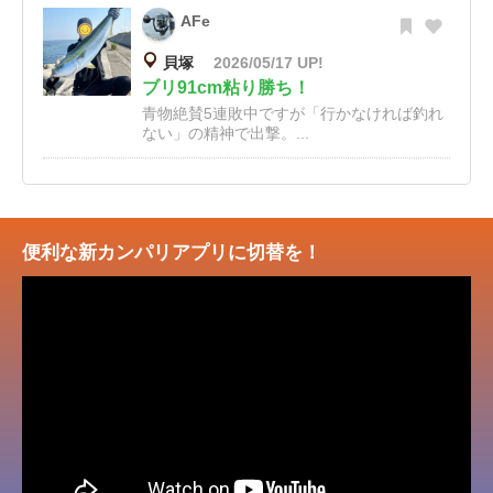
AFe
貝塚
2026/05/17 UP!
ブリ91cm粘り勝ち！
青物絶賛5連敗中ですが「行かなければ釣れ
ない」の精神で出撃。...
便利な新カンパリアプリに切替を！