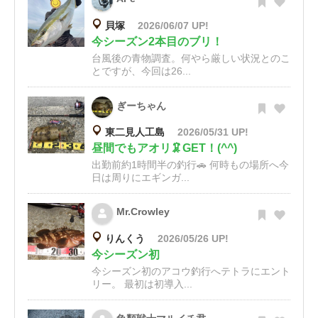
貝塚
2026/06/07 UP!
今シーズン2本目のブリ！
台風後の青物調査。何やら厳しい状況とのこ
とですが、今回は26...
ぎーちゃん
東二見人工島
2026/05/31 UP!
昼間でもアオリ🦑GET！(^^)
出勤前約1時間半の釣行🚗 何時もの場所へ今
日は周りにエギンガ...
Mr.Crowley
りんくう
2026/05/26 UP!
今シーズン初
今シーズン初のアコウ釣行へテトラにエント
リー。 最初は初導入...