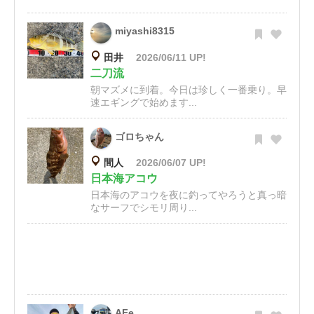
miyashi8315
田井
2026/06/11 UP!
二刀流
朝マズメに到着。今日は珍しく一番乗り。早
速エギングで始めます...
ゴロちゃん
間人
2026/06/07 UP!
日本海アコウ
日本海のアコウを夜に釣ってやろうと真っ暗
なサーフでシモリ周り...
AFe