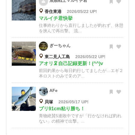
魚類戦士マルイチ君
香住東港
2026/05/22 UP!
マルイチ君快挙
仕事終わりから直行しましたが釣れず、休憩
を挟んで再出撃。 流...
ぎーちゃん
東二見人工島
2026/05/22 UP!
アオリ🦑自己記録更新！(^^)v
前回釣果から毎日釣行してましたが…エギ２
本ロストのみで🦑のア...
AFe
貝塚
2026/05/17 UP!
ブリ91cm粘り勝ち！
青物絶賛5連敗中ですが「行かなければ釣れ
ない」の精神で出撃。...