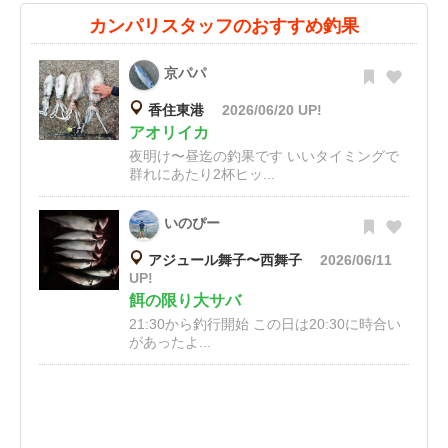
カンパリスタッフのおすすめ釣果
京パパ
香住東港
2026/06/20 UP!
アオリイカ
夜明け〜昼迄の釣果です いいタイミングで
群れにあたり2杯ヒッ...
いのぴー
アジュール舞子〜西舞子
2026/06/11
UP!
餌の限り大サバ
21:30から釣行開始 この日は20:30に時合い
があったよ...