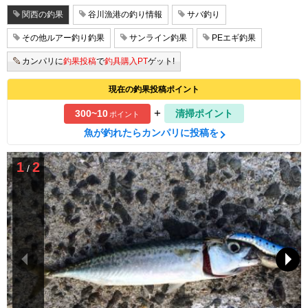
関西の釣果
谷川漁港の釣り情報
サバ釣り
その他ルアー釣り釣果
サンライン釣果
PEエギ釣果
カンパリに
釣果投稿
で
釣具購入PT
ゲット!
現在の釣果投稿ポイント
+
300~10
清掃ポイント
ポイント
魚が釣れたらカンパリに投稿を
1
2
/