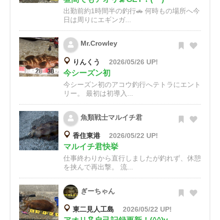
出勤前約1時間半の釣行🚗 何時もの場所へ今
日は周りにエギンガ...
Mr.Crowley
りんくう
2026/05/26 UP!
今シーズン初
今シーズン初のアコウ釣行へテトラにエント
リー。 最初は初導入...
魚類戦士マルイチ君
香住東港
2026/05/22 UP!
マルイチ君快挙
仕事終わりから直行しましたが釣れず、休憩
を挟んで再出撃。 流...
ぎーちゃん
東二見人工島
2026/05/22 UP!