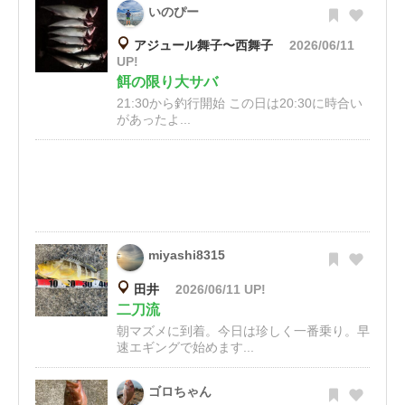
いのぴー
アジュール舞子〜西舞子
2026/06/11
UP!
餌の限り大サバ
21:30から釣行開始 この日は20:30に時合い
があったよ...
miyashi8315
田井
2026/06/11 UP!
二刀流
朝マズメに到着。今日は珍しく一番乗り。早
速エギングで始めます...
ゴロちゃん