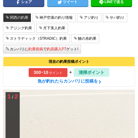
シェア
ツイート
LINEで送る
関西の釣果
神戸空港の釣り情報
アジ釣り
サバ釣り
アジング釣果
月下美人釣果
ストラディック（STRADIC）釣果
鯵の糸釣果
カンパリに
釣果投稿
で
釣具購入PT
ゲット!
現在の釣果投稿ポイント
+
300~10
清掃ポイント
ポイント
魚が釣れたらカンパリに投稿を
1
2
/