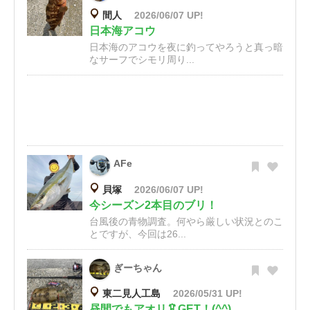
間人
2026/06/07 UP!
日本海アコウ
日本海のアコウを夜に釣ってやろうと真っ暗
なサーフでシモリ周り...
AFe
貝塚
2026/06/07 UP!
今シーズン2本目のブリ！
台風後の青物調査。何やら厳しい状況とのこ
とですが、今回は26...
ぎーちゃん
東二見人工島
2026/05/31 UP!
昼間でもアオリ🦑GET！(^^)