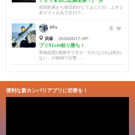
アオリ🦑自己記録更新！(^^)v
前回釣果から毎日釣行してましたが…エギ２
本ロストのみで🦑のア...
AFe
貝塚
2026/05/17 UP!
ブリ91cm粘り勝ち！
青物絶賛5連敗中ですが「行かなければ釣れ
ない」の精神で出撃。...
便利な新カンパリアプリに切替を！