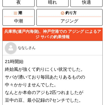
夜
晴れ
快適
潮
釣り方
中潮
アジング
兵庫県(瀬戸内海側)、神戸空港での アジング によるア
ジ サバ の釣果情報
ななしさん
21時開始
終始風が強くて釣りにくい状況でした。
サバが湧いており毎回あたりあるものの
中々かかりませんでした。
なんとか本命のアジも2匹つれましたが
豆中の豆、最小記録の7センチでした。