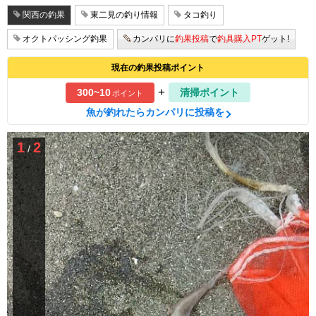
関西の釣果
東二見の釣り情報
タコ釣り
オクトパッシング釣果
カンパリに
釣果投稿
で
釣具購入PT
ゲット!
現在の釣果投稿ポイント
+
300~10
清掃ポイント
ポイント
魚が釣れたらカンパリに投稿を
1
2
/