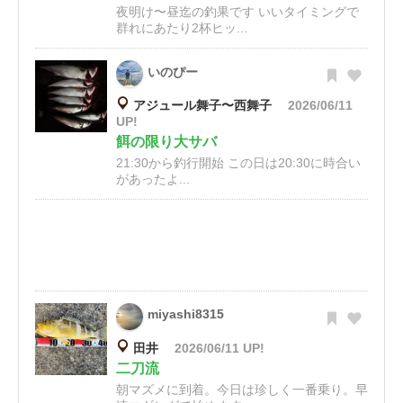
夜明け〜昼迄の釣果です いいタイミングで
群れにあたり2杯ヒッ...
いのぴー
アジュール舞子〜西舞子
2026/06/11
UP!
餌の限り大サバ
21:30から釣行開始 この日は20:30に時合い
があったよ...
miyashi8315
田井
2026/06/11 UP!
二刀流
朝マズメに到着。今日は珍しく一番乗り。早