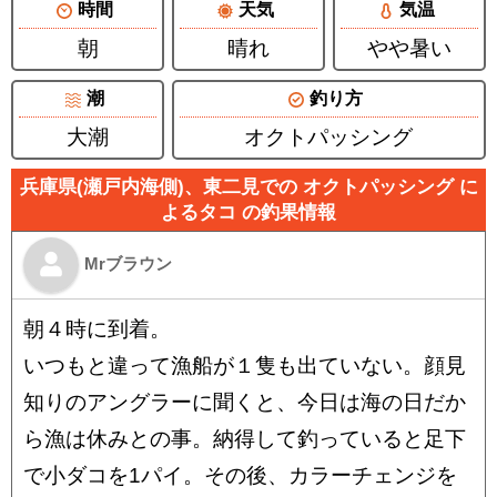
時間
天気
気温
朝
晴れ
やや暑い
潮
釣り方
大潮
オクトパッシング
兵庫県(瀬戸内海側)、東二見での オクトパッシング に
よるタコ の釣果情報
Mrブラウン
朝４時に到着。
いつもと違って漁船が１隻も出ていない。顔見
知りのアングラーに聞くと、今日は海の日だか
ら漁は休みとの事。納得して釣っていると足下
で小ダコを1パイ。その後、カラーチェンジを