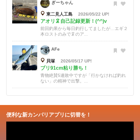
ぎーちゃん
東二見人工島
2026/05/22 UP!
アオリ🦑自己記録更新！(^^)v
前回釣果から毎日釣行してましたが…エギ２
本ロストのみで🦑のア...
AFe
貝塚
2026/05/17 UP!
ブリ91cm粘り勝ち！
青物絶賛5連敗中ですが「行かなければ釣れ
ない」の精神で出撃。...
便利な新カンパリアプリに切替を！