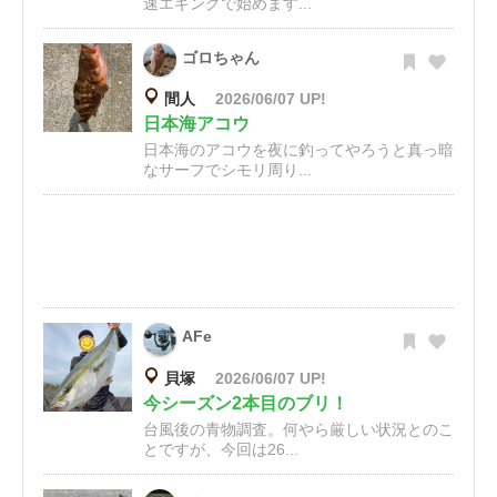
速エギングで始めます...
ゴロちゃん
間人
2026/06/07 UP!
日本海アコウ
日本海のアコウを夜に釣ってやろうと真っ暗
なサーフでシモリ周り...
AFe
貝塚
2026/06/07 UP!
今シーズン2本目のブリ！
台風後の青物調査。何やら厳しい状況とのこ
とですが、今回は26...