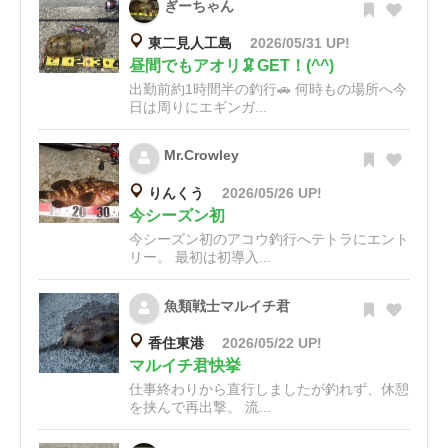
ぎーちゃん
東二見人工島
2026/05/31 UP!
昼間でもアオリ🦑GET！(^^)
出勤前約1時間半の釣行🚗 何時もの場所へ今
日は周りにエギンガ...
Mr.Crowley
りんくう
2026/05/26 UP!
今シーズン初
今シーズン初のアコウ釣行へテトラにエント
リー。 最初は初導入...
魚類戦士マルイチ君
香住東港
2026/05/22 UP!
マルイチ君快挙
仕事終わりから直行しましたが釣れず、休憩
を挟んで再出撃。 流...